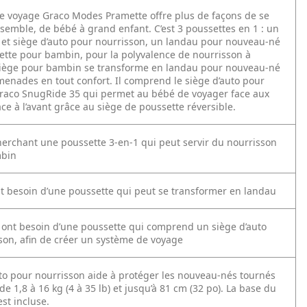
e voyage Graco Modes Pramette offre plus de façons de se
emble, de bébé à grand enfant. C’est 3 poussettes en 1 : un
 et siège d’auto pour nourrisson, un landau pour nouveau-né
ette pour bambin, pour la polyvalence de nourrisson à
iège pour bambin se transforme en landau pour nouveau-né
menades en tout confort. Il comprend le siège d’auto pour
raco SnugRide 35 qui permet au bébé de voyager face aux
ce à l’avant grâce au siège de poussette réversible.
cherchant une poussette 3-en-1 qui peut servir du nourrisson
mbin
nt besoin d’une poussette qui peut se transformer en landau
i ont besoin d’une poussette qui comprend un siège d’auto
son, afin de créer un système de voyage
uto pour nourrisson aide à protéger les nouveau-nés tournés
e de 1,8 à 16 kg (4 à 35 lb) et jusqu’à 81 cm (32 po). La base du
est incluse.