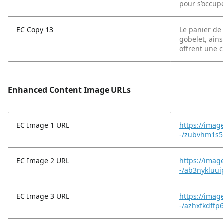
pour s’occup
EC Copy 13
Le panier de
gobelet, ains
offrent une 
Enhanced Content Image URLs
EC Image 1 URL
https://imag
-/zubvhm1s5
EC Image 2 URL
https://imag
-/ab3nykluui
EC Image 3 URL
https://imag
-/azhxfkdffp