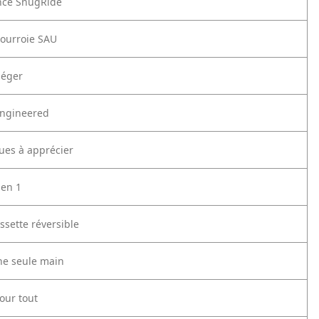
nce SnugRide
ourroie SAU
léger
Engineered
ques à apprécier
 en 1
ssette réversible
une seule main
our tout