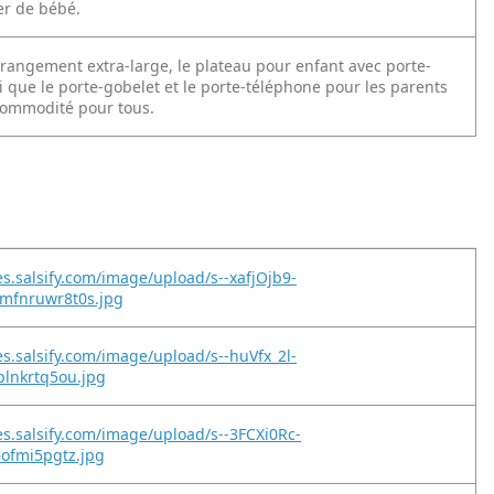
er de bébé.
 rangement extra-large, le plateau pour enfant avec porte-
i que le porte-gobelet et le porte-téléphone pour les parents
commodité pour tous.
es.salsify.com/image/upload/s--xafjOjb9-
mfnruwr8t0s.jpg
es.salsify.com/image/upload/s--huVfx_2l-
plnkrtq5ou.jpg
es.salsify.com/image/upload/s--3FCXi0Rc-
6ofmi5pgtz.jpg