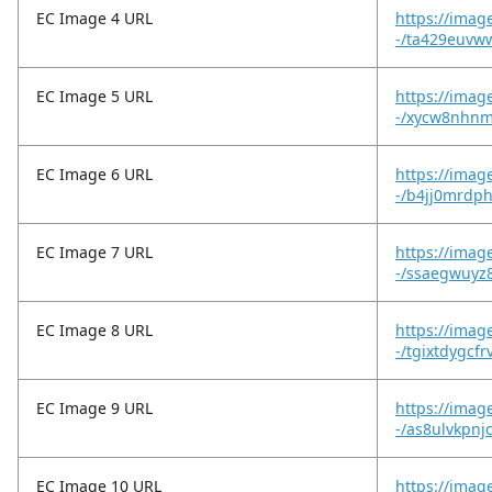
EC Image 4 URL
https://imag
-/ta429euvw
EC Image 5 URL
https://imag
-/xycw8nhnm
EC Image 6 URL
https://imag
-/b4jj0mrdph
EC Image 7 URL
https://imag
-/ssaegwuyz
EC Image 8 URL
https://imag
-/tgixtdygcfr
EC Image 9 URL
https://imag
-/as8ulvkpnj
EC Image 10 URL
https://imag