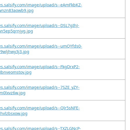
es.salsify.com/image/upload/s--eAmFkbKZ-
wnzn83aowb9.jpg
es.salsify.com/image/upload/s--DSL7gIhJ-
n5ep5qrnjyg.jpg
es.salsify.com/image/upload/s--umQYfds0-
9wljhwy3j3.jpg
es.salsify.com/image/upload/s--FkgDrxP2-
8bnveomstov.jpg
es.salsify.com/image/upload/s--7SZE_yZY-
vn0lxvz6w.jpg
es.salsify.com/image/upload/s--Qlr5sNFE-
chvlzbsxow.jpg
es.salsify.com/image/upload/s--TXZLGNcP-