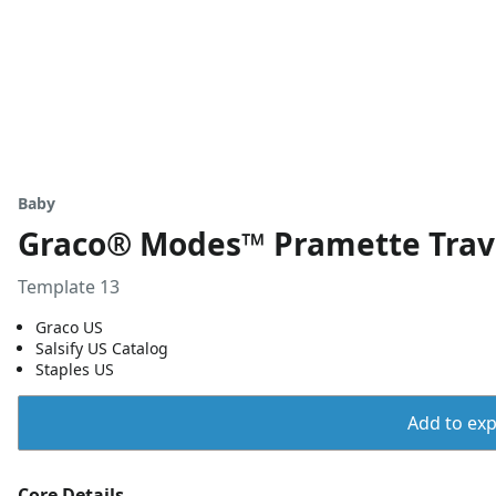
Baby
Graco® Modes™ Pramette Trave
Template 13
Graco US
Salsify US Catalog
Staples US
Add to expo
Core Details