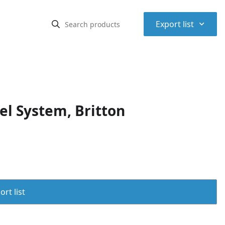
⌃
Export list
l System, Britton
rt list