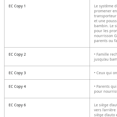
EC Copy 1
Le système d
promener ens
transporteur
et une pouss
bambin. Le s
pour les pro
nourrisson G
parents ou fa
EC Copy 2
• Famille re
jusqu’au ba
EC Copy 3
• Ceux qui o
EC Copy 4
• Parents qu
pour nourris
EC Copy 6
Le siège d’a
vers l’arrièr
siège d’auto 