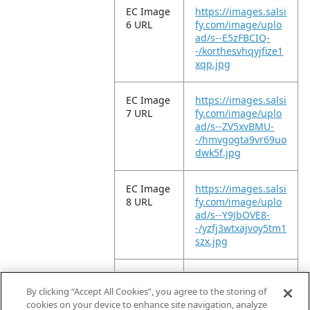
EC Image
https://images.salsi
6 URL
fy.com/image/uplo
ad/s--E5zFBCIQ-
-/korthesvhqyjfize1
xqp.jpg
EC Image
https://images.salsi
7 URL
fy.com/image/uplo
ad/s--ZV5xvBMU-
-/hmvgogta9vr69uo
dwk5f.jpg
EC Image
https://images.salsi
8 URL
fy.com/image/uplo
ad/s--Y9JbOVE8-
-/yzfj3wtxajvoy5tm1
szx.jpg
EC Image
https://images.salsi
9 URL
fy.com/image/uplo
By clicking “Accept All Cookies”, you agree to the storing of
ad/s--HmGEV7BU-
cookies on your device to enhance site navigation, analyze