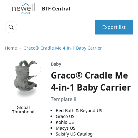
BTF Central
Export list
Home
Graco® Cradle Me 4-in-1 Baby Carrier
Baby
Graco® Cradle Me
4-in-1 Baby Carrier
Template 8
Global
Bed Bath & Beyond US
Thumbnail
Graco US
Kohls US
Macys US
Salsify US Catalog