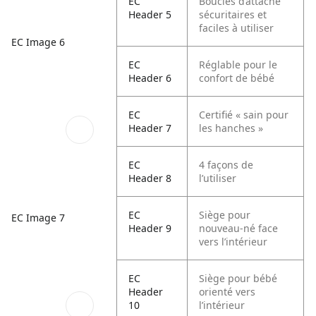
EC
Boucles d’attache
Header 5
sécuritaires et
faciles à utiliser
EC Image 6
EC
Réglable pour le
Header 6
confort de bébé
EC
Certifié « sain pour
Header 7
les hanches »
EC
4 façons de
Header 8
l’utiliser
EC
Siège pour
EC Image 7
Header 9
nouveau-né face
vers l’intérieur
EC
Siège pour bébé
Header
orienté vers
10
l’intérieur