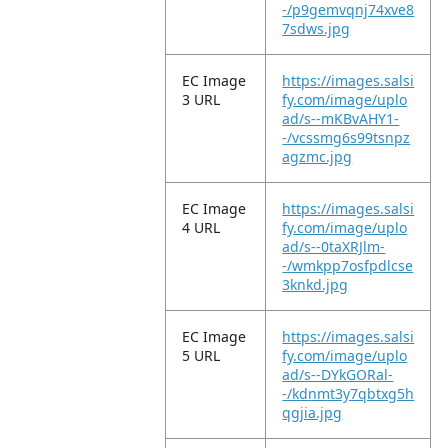
-/p9gemvqnj74xve8
7sdws.jpg
EC Image
https://images.salsi
3 URL
fy.com/image/uplo
ad/s--mKBvAHY1-
-/vcssmg6s99tsnpz
agzmc.jpg
EC Image
https://images.salsi
4 URL
fy.com/image/uplo
ad/s--0taXRJlm-
-/wmkpp7osfpdlcse
3knkd.jpg
EC Image
https://images.salsi
5 URL
fy.com/image/uplo
ad/s--DYkGORal-
-/kdnmt3y7qbtxg5h
qgjia.jpg