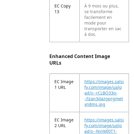
EC Copy
À 9 mois ou plus,
13
se transforme
facilement en
mode pour
transporter en sac
à dos.
Enhanced Content Image
URLs
EC Image
https://images.salsi
1 URL
fy.com/image/uplo
ad/s--rCLBO33o-
-/lzan3dazgprgmet
xn8ms.jpg
EC Image
https://images.salsi
2 URL
fy.com/image/uplo
ad/s--NinMl0T1-