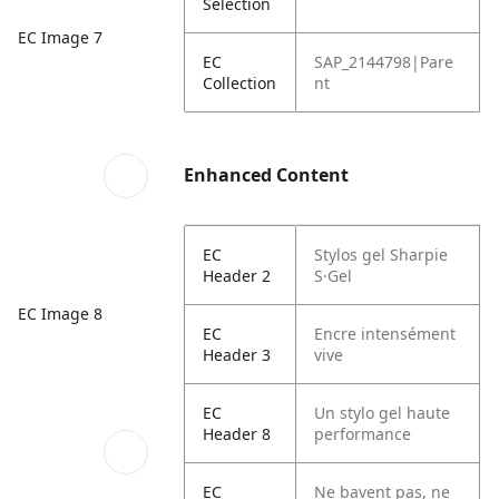
Selection
EC Image 7
EC
SAP_2144798|Pare
Collection
nt
Enhanced Content
EC
Stylos gel Sharpie
Header 2
S·Gel
EC Image 8
EC
Encre intensément
Header 3
vive
EC
Un stylo gel haute
Header 8
performance
EC
Ne bavent pas, ne