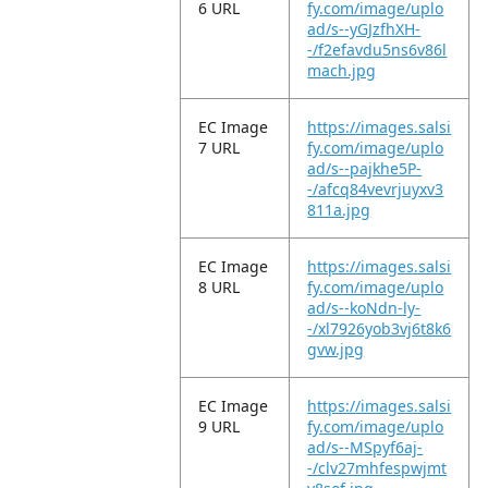
6 URL
fy.com/image/uplo
ad/s--yGJzfhXH-
-/f2efavdu5ns6v86l
mach.jpg
EC Image
https://images.salsi
7 URL
fy.com/image/uplo
ad/s--pajkhe5P-
-/afcq84vevrjuyxv3
811a.jpg
EC Image
https://images.salsi
8 URL
fy.com/image/uplo
ad/s--koNdn-ly-
-/xl7926yob3vj6t8k6
gvw.jpg
EC Image
https://images.salsi
9 URL
fy.com/image/uplo
ad/s--MSpyf6aj-
-/clv27mhfespwjmt