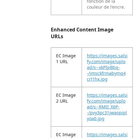
fonction de la
couleur de l'encre.
Enhanced Content Image
URLs
EC Image
https://images.salsi
1 URL
fy.com/image/uplo
ad/s--xkPIpBbq-
-/jmsckfrmabymq4
crl1hx.jpg
EC Image
https://images.salsi
2 URL
fy.com/image/uplo
ad/s--RMII_X6P-
-/pvy3pc31jwaopipl
yoa0.jpg
EC Image
https://images.salsi