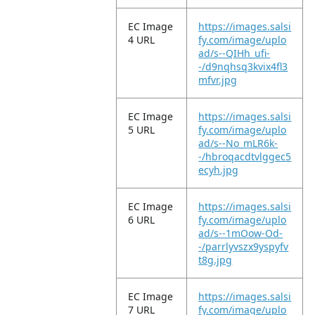
EC Image
https://images.salsi
4 URL
fy.com/image/uplo
ad/s--QIHh_ufi-
-/d9nqhsq3kvix4fl3
mfvr.jpg
EC Image
https://images.salsi
5 URL
fy.com/image/uplo
ad/s--No_mLR6k-
-/hbroqacdtvlggec5
ecyh.jpg
EC Image
https://images.salsi
6 URL
fy.com/image/uplo
ad/s--1mOow-Od-
-/parrlyvszx9yspyfv
t8g.jpg
EC Image
https://images.salsi
7 URL
fy.com/image/uplo