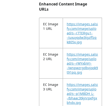
Enhanced Content Image
URLs
EC Image
https://images.salsi
1 URL
fy.com/image/uplo
ad/s--r7TERgu1-
-/uxuyqdw3tgzffzq
k805x.jpg
EC Image
https://images.salsi
2 URL
fy.com/image/uplo
ad/s--rWYxbVrJ-
-/wnpwzrgdbvjook9
t91pq.jpg
EC Image
https://images.salsi
3 URL
fy.com/image/uplo
ad/s--p1MBDH_L-
-/bhaac3tkjnrpefgx
bhdx.jpg