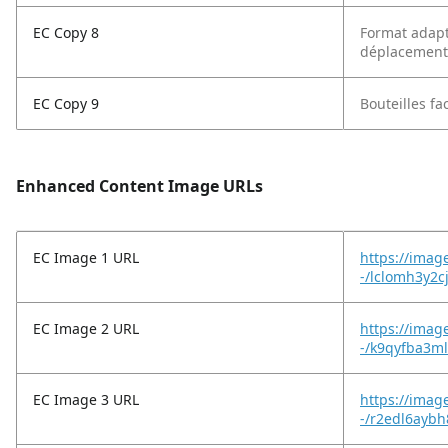
EC Copy 8
Format adapté
déplacement
EC Copy 9
Bouteilles fa
Enhanced Content Image URLs
EC Image 1 URL
https://imag
-/lclomh3y2c
EC Image 2 URL
https://imag
-/k9qyfba3m
EC Image 3 URL
https://imag
-/r2edl6aybh