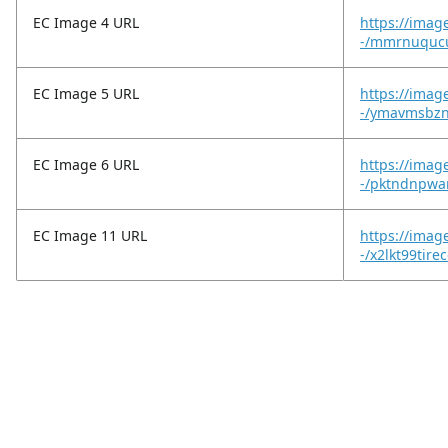
EC Image 4 URL
https://imag
-/mmrnuqucu
EC Image 5 URL
https://imag
-/ymavmsbzn
EC Image 6 URL
https://imag
-/pktndnpwa
EC Image 11 URL
https://imag
-/x2lkt99tire