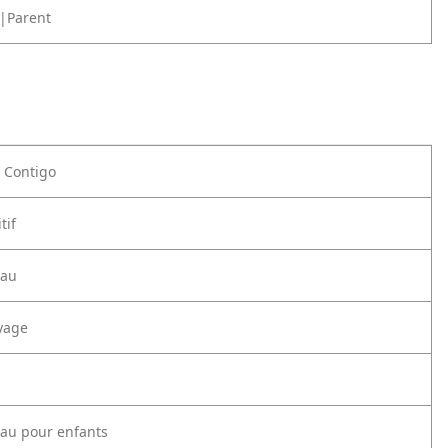
|Parent
e Contigo
tif
eau
yage
eau pour enfants