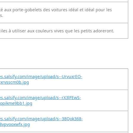
 aux porte-gobelets des voitures idéal et idéal pour les
s.
ciles à utiliser aux couleurs vives que les petits adoreront.
es.salsify.com/image/upload/s--UrvuxrEO-
jxrvsscm0b.jpg
es.salsify.com/image/upload/s--rX3lFEwS-
lopikme9bb1.jpg
es.salsify.com/image/upload/s--38Qok368-
8vpvooxwfx.jpg