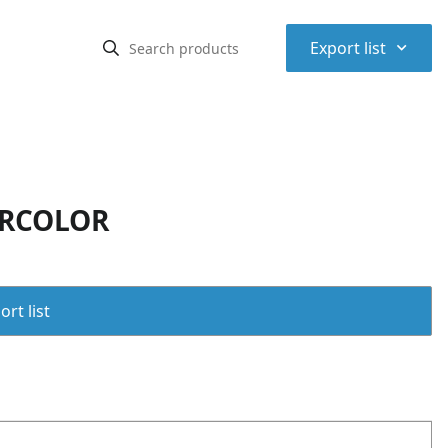
⌃
Export list
ERCOLOR
rt list