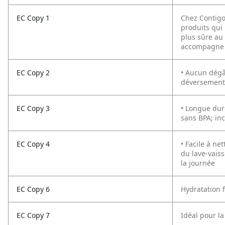
EC Copy 1
Chez Contigo
produits qui 
plus sûre au 
accompagne p
EC Copy 2
• Aucun dégât
déversement
EC Copy 3
• Longue dur
sans BPA; inc
EC Copy 4
• Facile à ne
du lave-vaiss
la journée
EC Copy 6
Hydratation f
EC Copy 7
Idéal pour l