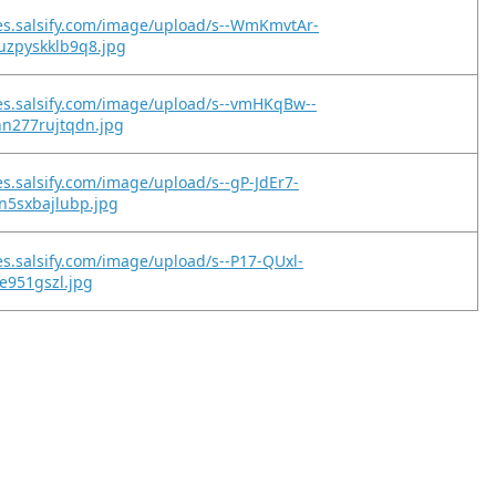
es.salsify.com/image/upload/s--WmKmvtAr-
zpyskklb9q8.jpg
es.salsify.com/image/upload/s--vmHKqBw--
n277rujtqdn.jpg
es.salsify.com/image/upload/s--gP-JdEr7-
n5sxbajlubp.jpg
es.salsify.com/image/upload/s--P17-QUxl-
ce951gszl.jpg