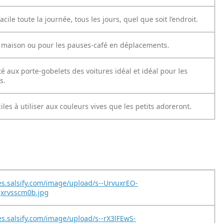
acile toute la journée, tous les jours, quel que soit l’endroit.
a maison ou pour les pauses-café en déplacements.
 aux porte-gobelets des voitures idéal et idéal pour les
s.
ciles à utiliser aux couleurs vives que les petits adoreront.
es.salsify.com/image/upload/s--UrvuxrEO-
jxrvsscm0b.jpg
es.salsify.com/image/upload/s--rX3lFEwS-