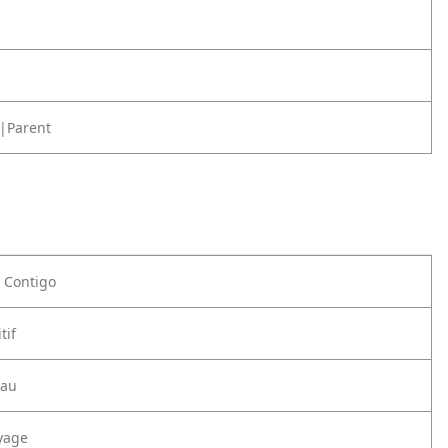
|Parent
e Contigo
tif
eau
yage