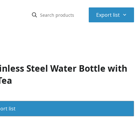
⌃
Export list
inless Steel Water Bottle with
Tea
rt list