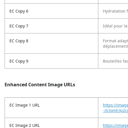
EC Copy 6
Hydratation f
EC Copy 7
Idéal pour l
EC Copy 8
Format adapté
déplacement
EC Copy 9
Bouteilles fa
Enhanced Content Image URLs
EC Image 1 URL
https://imag
-/lclomh3y2c
EC Image 2 URL
https://imag