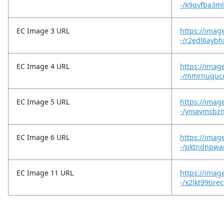
-/k9qyfba3m
EC Image 3 URL
https://imag
-/r2edl6aybh
EC Image 4 URL
https://imag
-/mmrnuqucu
EC Image 5 URL
https://imag
-/ymavmsbzn
EC Image 6 URL
https://imag
-/pktndnpwa
EC Image 11 URL
https://imag
-/x2lkt99tire