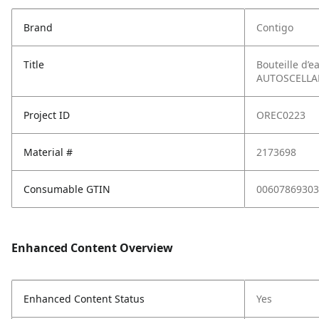
Brand
Contigo
Title
Bouteille d’e
AUTOSCELLABL
Project ID
OREC0223
Material #
2173698
Consumable GTIN
00607869303
Enhanced Content Overview
Enhanced Content Status
Yes