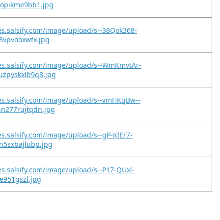
lopikme9bb1.jpg
es.salsify.com/image/upload/s--38Qok368-
8vpvooxwfx.jpg
es.salsify.com/image/upload/s--WmKmvtAr-
zpyskklb9q8.jpg
es.salsify.com/image/upload/s--vmHKqBw--
n277rujtqdn.jpg
es.salsify.com/image/upload/s--gP-JdEr7-
n5sxbajlubp.jpg
es.salsify.com/image/upload/s--P17-QUxl-
ce951gszl.jpg