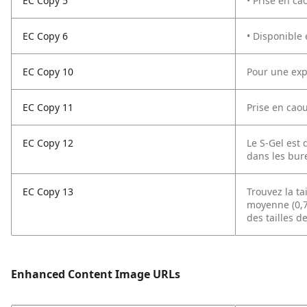
EC Copy 5
• Prise en ca
EC Copy 6
• Disponible 
EC Copy 10
Pour une exp
EC Copy 11
Prise en caou
EC Copy 12
Le S-Gel est
dans les bure
EC Copy 13
Trouvez la ta
moyenne (0,7 
des tailles d
Enhanced Content Image URLs