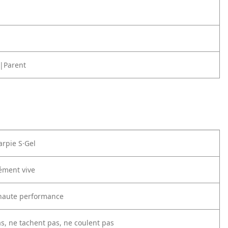
|Parent
arpie S·Gel
ément vive
 haute performance
s, ne tachent pas, ne coulent pas