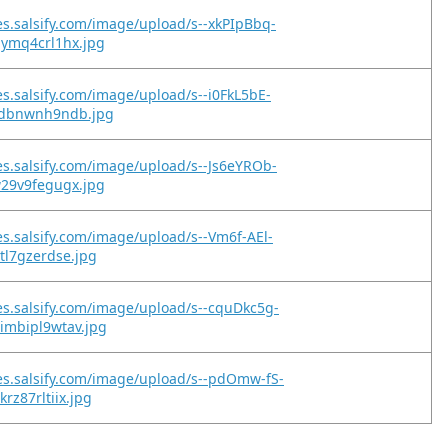
es.salsify.com/image/upload/s--xkPIpBbq-
bymq4crl1hx.jpg
es.salsify.com/image/upload/s--i0FkL5bE-
idbnwnh9ndb.jpg
es.salsify.com/image/upload/s--Js6eYROb-
w29v9fegugx.jpg
es.salsify.com/image/upload/s--Vm6f-AEl-
tl7gzerdse.jpg
es.salsify.com/image/upload/s--cquDkc5g-
imbipl9wtav.jpg
es.salsify.com/image/upload/s--pdOmw-fS-
rz87rltiix.jpg