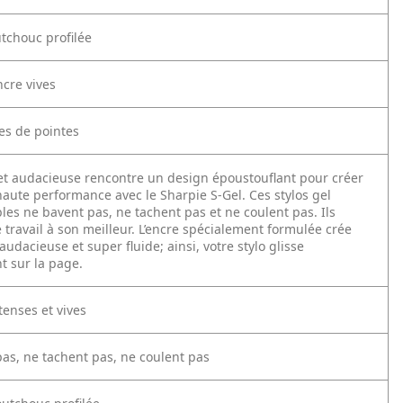
utchouc profilée
ncre vives
les de pointes
e et audacieuse rencontre un design époustouflant pour créer
haute performance avec le Sharpie S-Gel. Ces stylos gel
les ne bavent pas, ne tachent pas et ne coulent pas. Ils
e travail à son meilleur. L’encre spécialement formulée crée
audacieuse et super fluide; ainsi, votre stylo glisse
t sur la page.
tenses et vives
pas, ne tachent pas, ne coulent pas