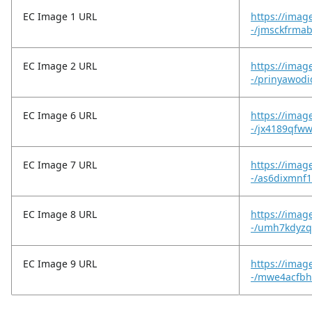
EC Image 1 URL
https://imag
-/jmsckfrma
EC Image 2 URL
https://imag
-/prinyawod
EC Image 6 URL
https://imag
-/jx4189qfw
EC Image 7 URL
https://imag
-/as6dixmnf1
EC Image 8 URL
https://imag
-/umh7kdyzq
EC Image 9 URL
https://imag
-/mwe4acfbhk