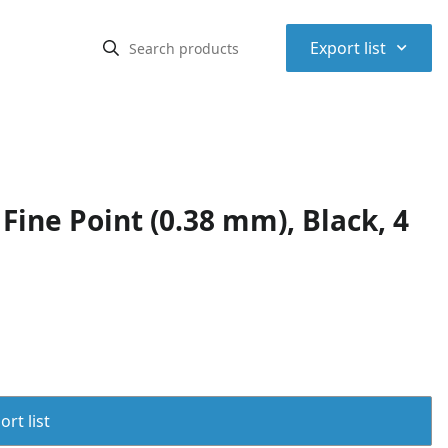
⌃
Export list
 Fine Point (0.38 mm), Black, 4
rt list