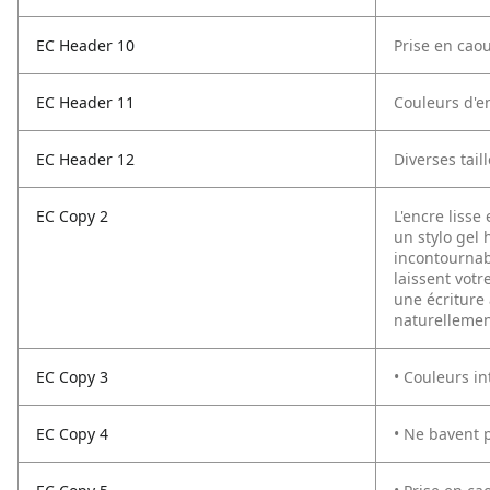
EC Header 10
Prise en cao
EC Header 11
Couleurs d'e
EC Header 12
Diverses tail
EC Copy 2
L'encre liss
un stylo gel 
incontournab
laissent votr
une écriture 
naturellemen
EC Copy 3
• Couleurs in
EC Copy 4
• Ne bavent 