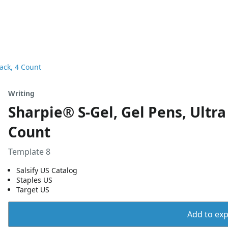
lack, 4 Count
Writing
Sharpie® S-Gel, Gel Pens, Ultra
Count
Template 8
Salsify US Catalog
Staples US
Target US
Add to expo