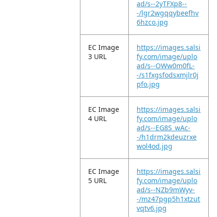
ad/s--2yTFXp8--
-/lgr2wgqqybeefhv
6hzco.jpg
EC Image
https://images.salsi
3 URL
fy.com/image/uplo
ad/s--OWw0m0fL-
-/s1fxgsfodsxmjlr0j
pfo.jpg
EC Image
https://images.salsi
4 URL
fy.com/image/uplo
ad/s--EG8S_wAc-
-/h1drm2kdeuzrxe
wol4od.jpg
EC Image
https://images.salsi
5 URL
fy.com/image/uplo
ad/s--NZb9mWyv-
-/mz47pgp5h1xtzut
vqtv6.jpg