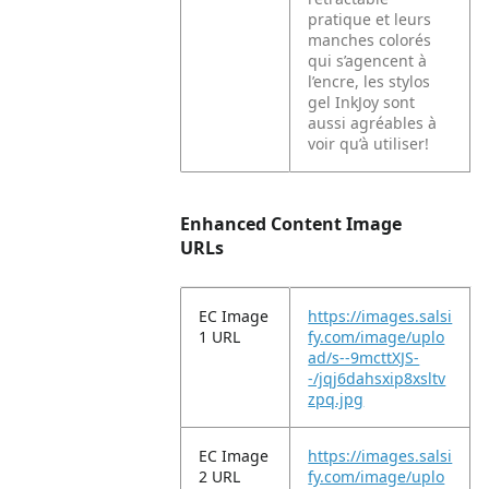
pratique et leurs
manches colorés
qui s’agencent à
l’encre, les stylos
gel InkJoy sont
aussi agréables à
voir qu’à utiliser!
Enhanced Content Image
URLs
EC Image
https://images.salsi
1 URL
fy.com/image/uplo
ad/s--9mcttXJS-
-/jqj6dahsxip8xsltv
zpq.jpg
EC Image
https://images.salsi
2 URL
fy.com/image/uplo