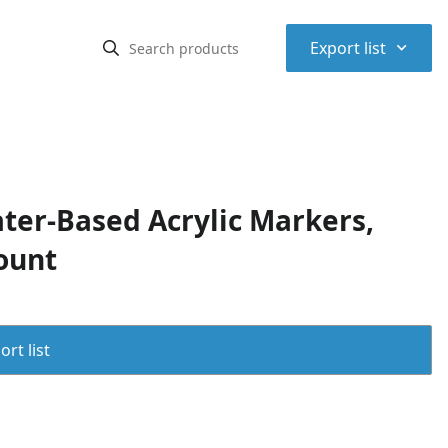
⌃
Export list
ter-Based Acrylic Markers,
Count
rt list