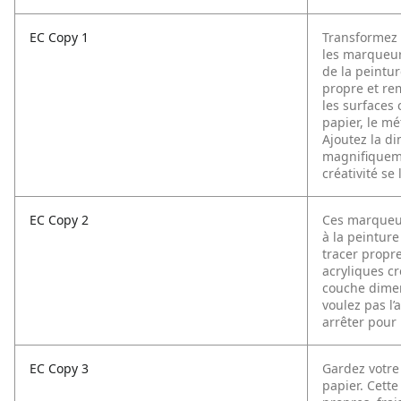
EC Copy 1
Transformez 
les marqueurs
de la peintur
propre et rem
les surfaces 
papier, le mét
Ajoutez la d
magnifiquemen
créativité se 
EC Copy 2
Ces marqueur
à la peinture
tracer propr
acryliques c
couche dimens
voulez pas l
arrêter pour 
EC Copy 3
Gardez votre 
papier. Cette