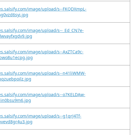
es.salsify.com/image/upload/s--FKQDXmpL-
6g0vzd6syi.jpg
es.salsify.com/image/upload/s--_Ed_CN7e-
lwvayfxgdv9.jpg
es.salsify.com/image/upload/s--AxZTCa9c-
dbwo8u1ecpg.jpg
es.salsify.com/image/upload/s--n41liWMW-
pqzuebpoilz.jpg
es.salsify.com/image/upload/s--o7KELDAw-
1lin0bsu9m6.jpg
es.salsify.com/image/upload/s--g1qrJ4Tf-
pvevd8gr4u3.jpg