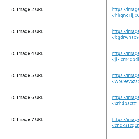
EC Image 2 URL
https://imag
-/hhqno1ijj0
EC Image 3 URL
https://imag
-/bgdrwnao9
EC Image 4 URL
https://imag
-/jiklom4qb
EC Image 5 URL
https://imag
-/wb69ev6zs
EC Image 6 URL
https://imag
-/xrhdpaotz
EC Image 7 URL
https://imag
-/cndx31cq0