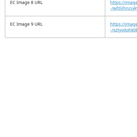
EC Image 8 URL
https://imag
-/wfdjlhnzjy
EC Image 9 URL
https://imag
-/xztyvdohk0