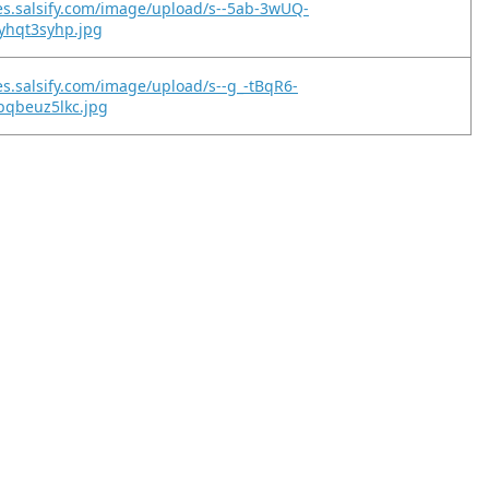
es.salsify.com/image/upload/s--5ab-3wUQ-
kyhqt3syhp.jpg
es.salsify.com/image/upload/s--g_-tBqR6-
bqbeuz5lkc.jpg