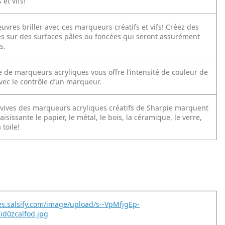
 et vifs!
uvres briller avec ces marqueurs créatifs et vifs! Créez des
s sur des surfaces pâles ou foncées qui seront assurément
s.
 de marqueurs acryliques vous offre l’intensité de couleur de
vec le contrôle d’un marqueur.
 vives des marqueurs acryliques créatifs de Sharpie marquent
isissante le papier, le métal, le bois, la céramique, le verre,
 toile!
es.salsify.com/image/upload/s--VpMfjgEp-
id0zcalfod.jpg