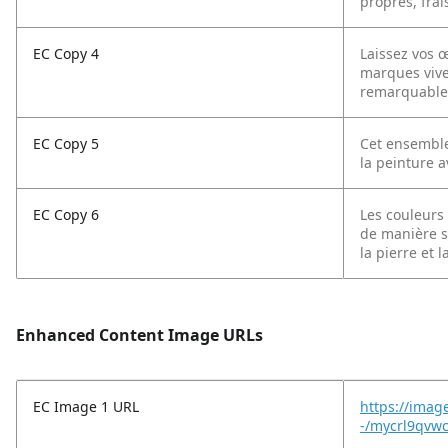
propres, frais
EC Copy 4
Laissez vos œ
marques vive
remarquable
EC Copy 5
Cet ensemble
la peinture a
EC Copy 6
Les couleurs
de manière sa
la pierre et la
Enhanced Content Image URLs
EC Image 1 URL
https://imag
-/mycrl9qvwc