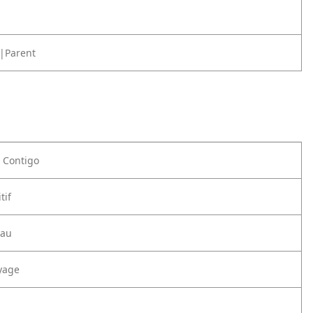
|Parent
e Contigo
tif
eau
yage