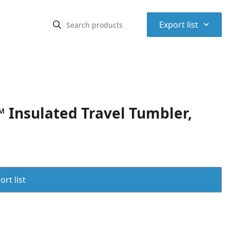
⌃
Export list
 Insulated Travel Tumbler,
rt list