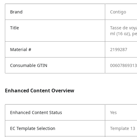
Brand
Contigo
Title
Tasse de voy
ml (16 oz), p
Material #
2199287
Consumable GTIN
00607869313
Enhanced Content Overview
Enhanced Content Status
Yes
EC Template Selection
Template 13