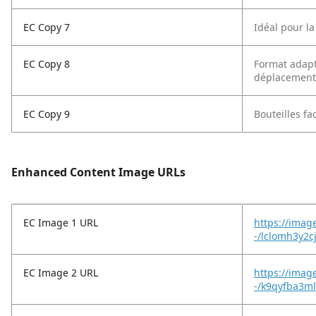
EC Copy 7
Idéal pour l
EC Copy 8
Format adapté
déplacement
EC Copy 9
Bouteilles fa
Enhanced Content Image URLs
EC Image 1 URL
https://imag
-/lclomh3y2c
EC Image 2 URL
https://imag
-/k9qyfba3m