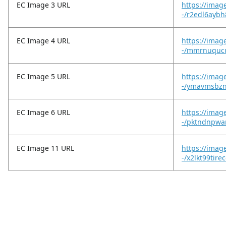
EC Image 3 URL
https://imag
-/r2edl6aybh
EC Image 4 URL
https://imag
-/mmrnuqucu
EC Image 5 URL
https://imag
-/ymavmsbzn
EC Image 6 URL
https://imag
-/pktndnpwa
EC Image 11 URL
https://imag
-/x2lkt99tire