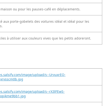
a maison ou pour les pauses-café en déplacements.
 aux porte-gobelets des voitures idéal et idéal pour les
s.
ciles à utiliser aux couleurs vives que les petits adoreront.
es.salsify.com/image/upload/s--UrvuxrEO-
jxrvsscm0b.jpg
es.salsify.com/image/upload/s--rX3lFEwS-
lopikme9bb1.jpg