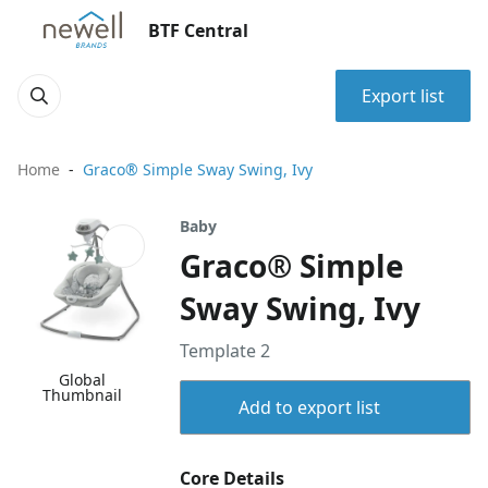
BTF Central
Export list
Home
Graco® Simple Sway Swing, Ivy
Baby
Graco® Simple
Sway Swing, Ivy
Template 2
Global
Thumbnail
Add to export list
Core Details