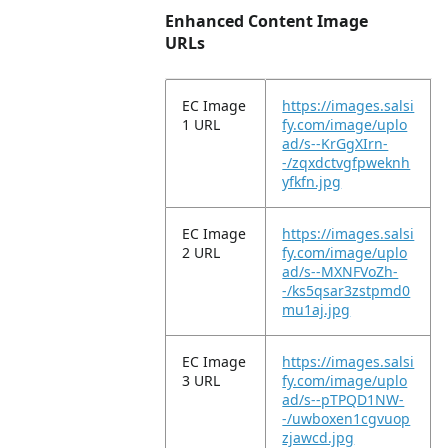
Enhanced Content Image
URLs
EC Image
https://images.salsi
1 URL
fy.com/image/uplo
ad/s--KrGgXIrn-
-/zqxdctvgfpweknh
yfkfn.jpg
EC Image
https://images.salsi
2 URL
fy.com/image/uplo
ad/s--MXNFVoZh-
-/ks5qsar3zstpmd0
mu1aj.jpg
EC Image
https://images.salsi
3 URL
fy.com/image/uplo
ad/s--pTPQD1NW-
-/uwboxen1cgvuop
zjawcd.jpg