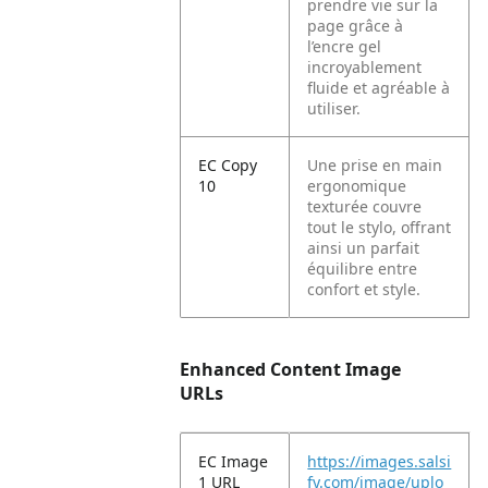
prendre vie sur la
page grâce à
l’encre gel
incroyablement
fluide et agréable à
utiliser.
EC Copy
Une prise en main
10
ergonomique
texturée couvre
tout le stylo, offrant
ainsi un parfait
équilibre entre
confort et style.
Enhanced Content Image
URLs
EC Image
https://images.salsi
1 URL
fy.com/image/uplo