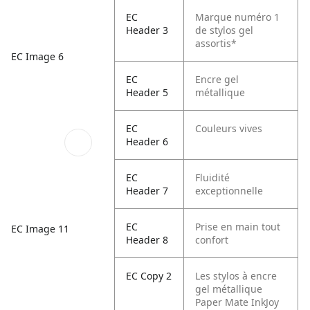
EC
Marque numéro 1
Header 3
de stylos gel
assortis*
EC Image 6
EC
Encre gel
Header 5
métallique
EC
Couleurs vives
Header 6
EC
Fluidité
Header 7
exceptionnelle
EC
Prise en main tout
EC Image 11
Header 8
confort
EC Copy 2
Les stylos à encre
gel métallique
Paper Mate InkJoy