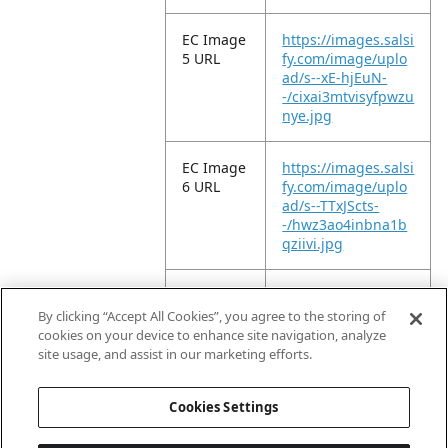
EC Image
https://images.salsi
5 URL
fy.com/image/uplo
ad/s--xE-hjEuN-
-/cixai3mtvisyfpwzu
nye.jpg
EC Image
https://images.salsi
6 URL
fy.com/image/uplo
ad/s--TTxJScts-
-/hwz3ao4inbna1b
qziivi.jpg
EC Image
https://images.salsi
11 URL
fy.com/image/uplo
By clicking “Accept All Cookies”, you agree to the storing of
ad/s--yY2nx1Oy-
cookies on your device to enhance site navigation, analyze
-/w2p8nbddfrfqgrp
site usage, and assist in our marketing efforts.
pdlqu.jpg
Cookies Settings