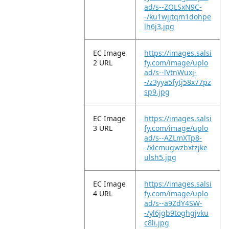
ad/s--ZOLSxN9C-
-/ku1wjjtqm1dohpe
lh6j3.jpg
EC Image
https://images.salsi
2 URL
fy.com/image/uplo
ad/s--lVtnWuxj-
-/z3yya5fytj58x77pz
sp9.jpg
EC Image
https://images.salsi
3 URL
fy.com/image/uplo
ad/s--AZLmXTp8-
-/xlcmugwzbxtzjke
ulsh5.jpg
EC Image
https://images.salsi
4 URL
fy.com/image/uplo
ad/s--a9ZdY4SW-
-/yl6jgb9toghgjvku
c8li.jpg