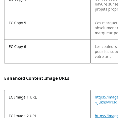
bavure sur le
projets propr
EC Copy 5
Ces marqueur
absolument r
marqueur pou
EC Copy 6
Les couleurs
pour les sup
votre art.
Enhanced Content Image URLs
EC Image 1 URL
https://imag
-/jukhsvb1s
EC Image 2 URL
https://imag