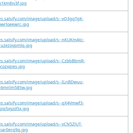
xk1km8jv3f.jpg
es.salsify.com/image/upload/s--vQ3gqTgK-
owrloeewrc.jpg
es.salsify.com/image/upload/s--nKUKmAtc-
1uzezoypmlq.jpg
es.salsify.com/image/upload/s--CzbbBbmR-
ocozxqies.jpg
es.salsify.com/image/upload/s--ILnBDwuu-
jz6mnlm585w.jpg
es.salsify.com/image/upload/s--qX4Vmwf3-
qiq5xyzd5x.jpg
es.salsify.com/image/upload/s--vCN5ZJUT-
iiar0erq9q.jpg