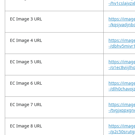
-/hv1cslajvz
EC Image 3 URL
https://imag
-/kqsjvadjnb
EC Image 4 URL
https://imag
-/dbhv5mivr
EC Image 5 URL
https://imag
-/o1ec8viijlh
EC Image 6 URL
https://imag
-/dlh0chavo
EC Image 7 URL
https://imag
-/tvgjxqpxgn
EC Image 8 URL
https://imag
-/p2c50srutg