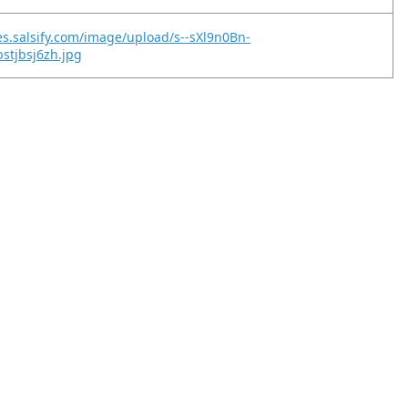
es.salsify.com/image/upload/s--sXl9n0Bn-
bstjbsj6zh.jpg