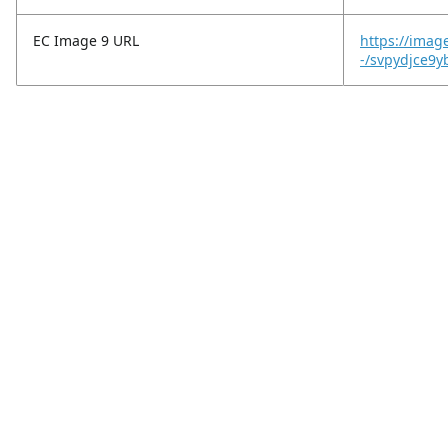
EC Image 9 URL
https://imag
-/svpydjce9y