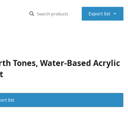
⌃
Export list
rth Tones, Water-Based Acrylic
t
rt list