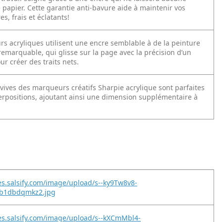
 papier. Cette garantie anti-bavure aide à maintenir vos
es, frais et éclatants!
s acryliques utilisent une encre semblable à de la peinture
emarquable, qui glisse sur la page avec la précision d’un
r créer des traits nets.
 vives des marqueurs créatifs Sharpie acrylique sont parfaites
erpositions, ajoutant ainsi une dimension supplémentaire à
es.salsify.com/image/upload/s--ky9Tw8v8-
db1dbdqmkz2.jpg
es.salsify.com/image/upload/s--kXCmMbl4-