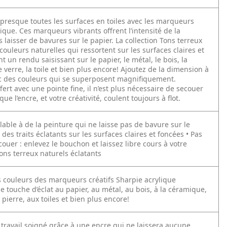
presque toutes les surfaces en toiles avec les marqueurs
ique. Ces marqueurs vibrants offrent l’intensité de la
 laisser de bavures sur le papier. La collection Tons terreux
ouleurs naturelles qui ressortent sur les surfaces claires et
nt un rendu saisissant sur le papier, le métal, le bois, la
 verre, la toile et bien plus encore! Ajoutez de la dimension à
ec des couleurs qui se superposent magnifiquement.
ert avec une pointe fine, il n’est plus nécessaire de secouer
que l’encre, et votre créativité, coulent toujours à flot.
able à de la peinture qui ne laisse pas de bavure sur le
 des traits éclatants sur les surfaces claires et foncées • Pas
ouer : enlevez le bouchon et laissez libre cours à votre
 Tons terreux naturels éclatants
es couleurs des marqueurs créatifs Sharpie acrylique
 touche d’éclat au papier, au métal, au bois, à la céramique,
a pierre, aux toiles et bien plus encore!
 travail soigné grâce à une encre qui ne laissera aucune