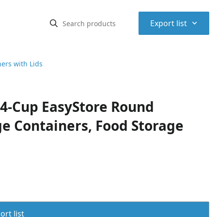
⌃
Export list
ers with Lids
94-Cup EasyStore Round
ge Containers, Food Storage
rt list