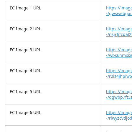
EC Image 1 URL
https://imag
-/gwswebgai
EC Image 2 URL
https://imag
-/nsjrfjfcdal
EC Image 3 URL
https://imag
-/wbs6hmxix
EC Image 4 URL
https://imag
-/r2iz4jhpiw
EC Image 5 URL
https://imag
-/qgwbp7ft5
EC Image 6 URL
https://imag
-/riwyzcvdjod