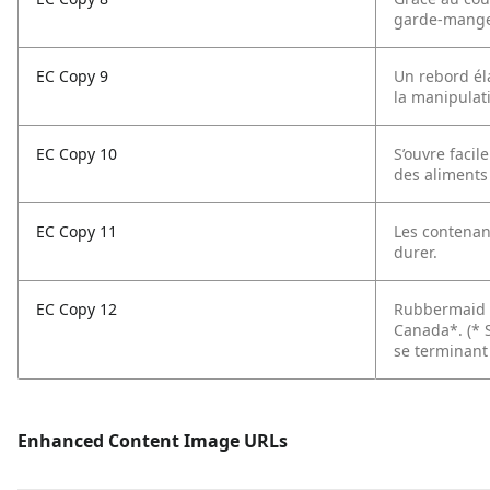
garde-manger
EC Copy 9
Un rebord él
la manipulat
EC Copy 10
S’ouvre faci
des aliments
EC Copy 11
Les contenan
durer.
EC Copy 12
Rubbermaid 
Canada*.
(* 
se terminant
Enhanced Content Image URLs