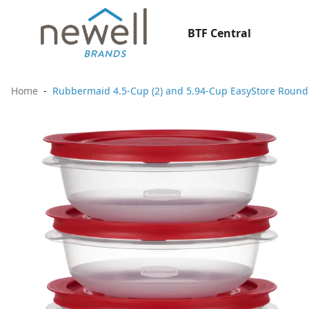
BTF Central
Home
Rubbermaid 4.5-Cup (2) and 5.94-Cup EasyStore Round C