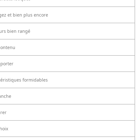
gez et bien plus encore
urs bien rangé
contenu
sporter
téristiques formidables
anche
urer
hoix