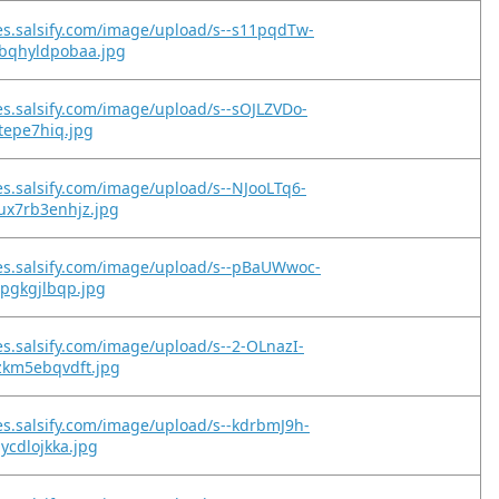
es.salsify.com/image/upload/s--s11pqdTw-
bqhyldpobaa.jpg
es.salsify.com/image/upload/s--sOJLZVDo-
2tepe7hiq.jpg
es.salsify.com/image/upload/s--NJooLTq6-
ux7rb3enhjz.jpg
es.salsify.com/image/upload/s--pBaUWwoc-
6pgkgjlbqp.jpg
es.salsify.com/image/upload/s--2-OLnazI-
zkm5ebqvdft.jpg
es.salsify.com/image/upload/s--kdrbmJ9h-
ycdlojkka.jpg