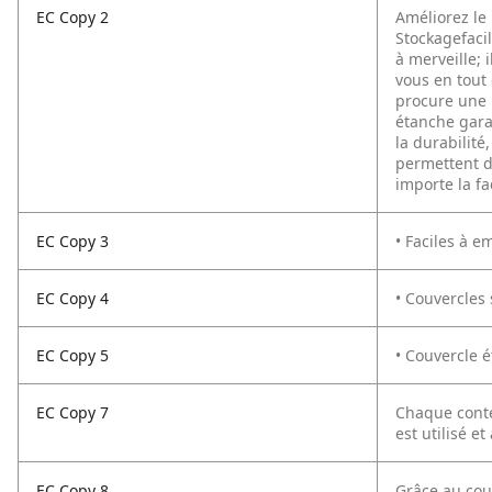
EC Copy 2
Améliorez le
Stockagefacil
à merveille; 
vous en tout 
procure une 
étanche gara
la durabilit
permettent d
importe la fa
EC Copy 3
• Faciles à e
EC Copy 4
• Couvercles
EC Copy 5
• Couvercle 
EC Copy 7
Chaque conte
est utilisé et
EC Copy 8
Grâce au couv