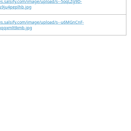
es.salsify.com/image/upload/s--5oqLZg9D-
s9ju4peplhb.jpg
es.salsify.com/image/upload/s--u6MGnCnF-
uqqxmlttkmb.jpg