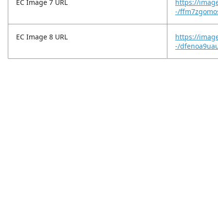
EC Image 7 URL
https://imag
-/ffm7zgomo
EC Image 8 URL
https://imag
-/dfenoa9ua