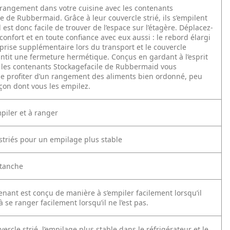
 rangement dans votre cuisine avec les contenants
e de Rubbermaid. Grâce à leur couvercle strié, ils s’empilent
il est donc facile de trouver de l’espace sur l’étagère. Déplacez-
confort et en toute confiance avec eux aussi : le rebord élargi
prise supplémentaire lors du transport et le couvercle
ntit une fermeture hermétique. Conçus en gardant à l’esprit
é, les contenants Stockagefacile de Rubbermaid vous
e profiter d’un rangement des aliments bien ordonné, peu
çon dont vous les empilez.
mpiler et à ranger
 striés pour un empilage plus stable
étanche
nant est conçu de manière à s’empiler facilement lorsqu’il
 à se ranger facilement lorsqu’il ne l’est pas.
ercle strié, l’empilage plus stable dans le réfrigérateur et le