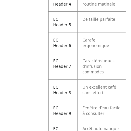
Header 4
routine matinale
EC
De taille parfaite
Header 5
EC
Carafe
Header 6
ergonomique
EC
Caractéristiques
Header 7
d’infusion
commodes
EC
Un excellent café
Header 8
sans effort
EC
Fenêtre d’eau facile
Header 9
à consulter
EC
Arrêt automatique