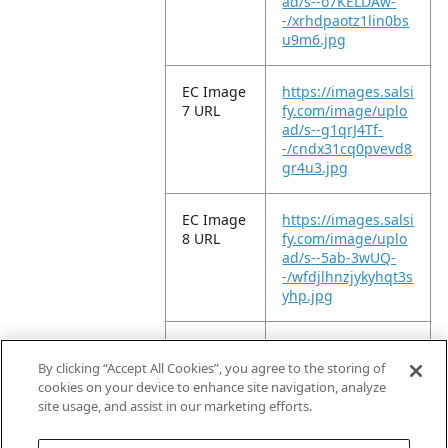
ad/s--o7KELDAw-
-/xrhdpaotz1lin0bs
u9m6.jpg
EC Image
https://images.salsi
7 URL
fy.com/image/uplo
ad/s--g1qrJ4Tf-
-/cndx31cq0pvevd8
gr4u3.jpg
EC Image
https://images.salsi
8 URL
fy.com/image/uplo
ad/s--5ab-3wUQ-
-/wfdjlhnzjykyhqt3s
yhp.jpg
EC Image
https://images.salsi
9 URL
fy.com/image/uplo
By clicking “Accept All Cookies”, you agree to the storing of
ad/s--g_-tBqR6-
cookies on your device to enhance site navigation, analyze
-/xztyvdohk0bqbeu
site usage, and assist in our marketing efforts.
z5lkc.jpg