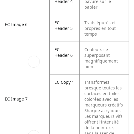
Header 4
bavure sur le
papier
EC
Traits épurés et
EC Image 6
Header 5
propres en tout
temps
EC
Couleurs se
Header 6
superposant
magnifiquement
bien
EC Copy 1
Transformez
presque toutes les
surfaces en toiles
EC Image 7
colorées avec les
marqueurs créatifs
Sharpie acrylique.
Les marqueurs vifs
offrent l’intensité
de la peinture,
sans laisser de