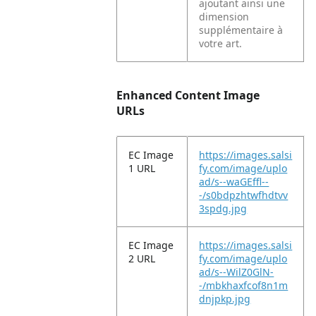
ajoutant ainsi une
dimension
supplémentaire à
votre art.
Enhanced Content Image
URLs
EC Image
https://images.salsi
1 URL
fy.com/image/uplo
ad/s--waGEffl--
-/s0bdpzhtwfhdtvv
3spdg.jpg
EC Image
https://images.salsi
2 URL
fy.com/image/uplo
ad/s--WilZ0GlN-
-/mbkhaxfcof8n1m
dnjpkp.jpg