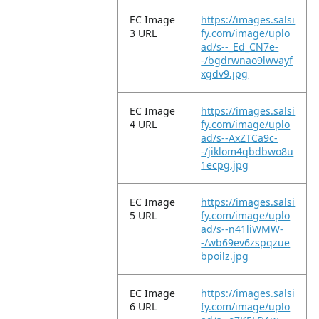
EC Image
https://images.salsi
3 URL
fy.com/image/uplo
ad/s--_Ed_CN7e-
-/bgdrwnao9lwvayf
xgdv9.jpg
EC Image
https://images.salsi
4 URL
fy.com/image/uplo
ad/s--AxZTCa9c-
-/jiklom4qbdbwo8u
1ecpg.jpg
EC Image
https://images.salsi
5 URL
fy.com/image/uplo
ad/s--n41liWMW-
-/wb69ev6zspqzue
bpoilz.jpg
EC Image
https://images.salsi
6 URL
fy.com/image/uplo