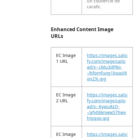
un couvercle de
carafe.
Enhanced Content Image
URLs
EC Image
https://images.salsi
1 URL
fy.com/image/uplo
ad/s--cMu3dP8o-
-/bfpmfuog1bqazl6
on23j.jpg
EC Image
https://images.salsi
2 URL
fy.com/image/uplo
ad/s--6yaiu8zQ-
-/afy06knww57hwv
hlgqoo.jpg
EC Image
https://images.salsi