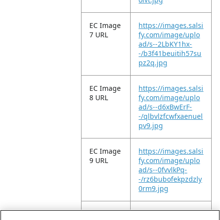
EC Image
https://images.salsi
7 URL
fy.com/image/uplo
ad/s--2LbKY1hx-
-/b3f41beuitih57su
pz2q.jpg
EC Image
https://images.salsi
8 URL
fy.com/image/uplo
ad/s--d6xBwErF-
-/qlbvlzfcwfxaenuel
pv9.jpg
EC Image
https://images.salsi
9 URL
fy.com/image/uplo
ad/s--0fvvlkPq-
-/rz6bubofekpzdzly
0rm9.jpg
EC Image
https://images.salsi