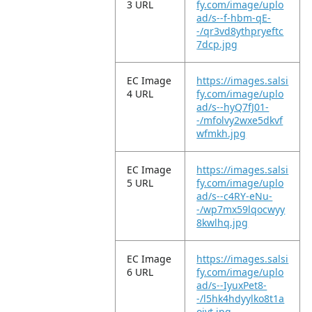
3 URL
fy.com/image/uplo
ad/s--f-hbm-qE-
-/qr3vd8ythpryeftc
7dcp.jpg
EC Image
https://images.salsi
4 URL
fy.com/image/uplo
ad/s--hyQ7fJ01-
-/mfolvy2wxe5dkvf
wfmkh.jpg
EC Image
https://images.salsi
5 URL
fy.com/image/uplo
ad/s--c4RY-eNu-
-/wp7mx59lqocwyy
8kwlhq.jpg
EC Image
https://images.salsi
6 URL
fy.com/image/uplo
ad/s--IyuxPet8-
-/l5hk4hdyylko8t1a
oivt.jpg