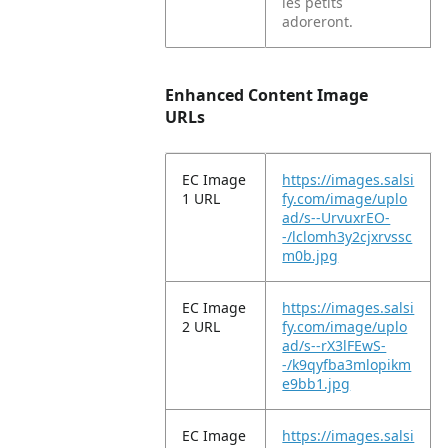
les petits
adoreront.
Enhanced Content Image
URLs
EC Image
https://images.salsi
1 URL
fy.com/image/uplo
ad/s--UrvuxrEO-
-/lclomh3y2cjxrvssc
m0b.jpg
EC Image
https://images.salsi
2 URL
fy.com/image/uplo
ad/s--rX3lFEwS-
-/k9qyfba3mlopikm
e9bb1.jpg
EC Image
https://images.salsi