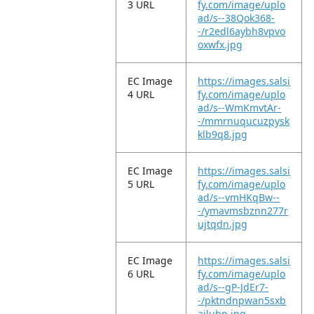
3 URL
fy.com/image/uplo
ad/s--38Qok368-
-/r2edl6aybh8vpvo
oxwfx.jpg
EC Image
https://images.salsi
4 URL
fy.com/image/uplo
ad/s--WmKmvtAr-
-/mmrnuqucuzpysk
klb9q8.jpg
EC Image
https://images.salsi
5 URL
fy.com/image/uplo
ad/s--vmHKqBw--
-/ymavmsbznn277r
ujtqdn.jpg
EC Image
https://images.salsi
6 URL
fy.com/image/uplo
ad/s--gP-JdEr7-
-/pktndnpwan5sxb
ajlubp.jpg