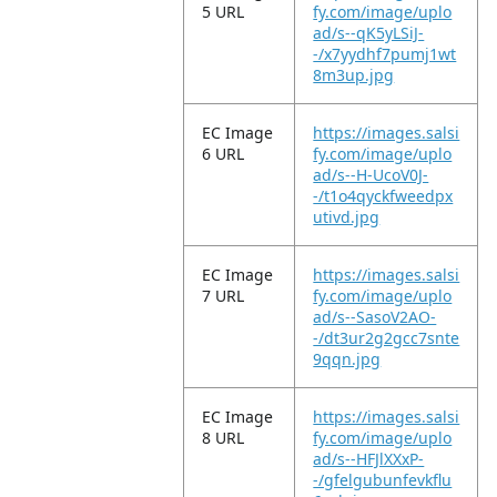
5 URL
fy.com/image/uplo
ad/s--qK5yLSiJ-
-/x7yydhf7pumj1wt
8m3up.jpg
EC Image
https://images.salsi
6 URL
fy.com/image/uplo
ad/s--H-UcoV0J-
-/t1o4qyckfweedpx
utivd.jpg
EC Image
https://images.salsi
7 URL
fy.com/image/uplo
ad/s--SasoV2AO-
-/dt3ur2g2gcc7snte
9qqn.jpg
EC Image
https://images.salsi
8 URL
fy.com/image/uplo
ad/s--HFJlXXxP-
-/gfelgubunfevkflu