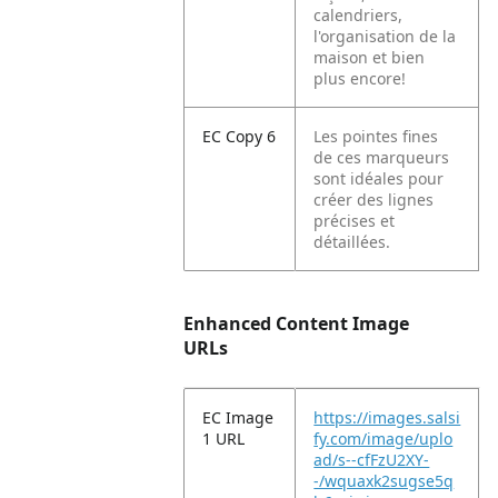
calendriers,
l'organisation de la
maison et bien
plus encore!
EC Copy 6
Les pointes fines
de ces marqueurs
sont idéales pour
créer des lignes
précises et
détaillées.
Enhanced Content Image
URLs
EC Image
https://images.salsi
1 URL
fy.com/image/uplo
ad/s--cfFzU2XY-
-/wquaxk2sugse5q