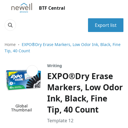
BTF Central
Export list
Home
EXPO®Dry Erase Markers, Low Odor Ink, Black, Fine
Tip, 40 Count
Writing
EXPO®Dry Erase
Markers, Low Odor
Ink, Black, Fine
Global
Tip, 40 Count
Thumbnail
Template 12