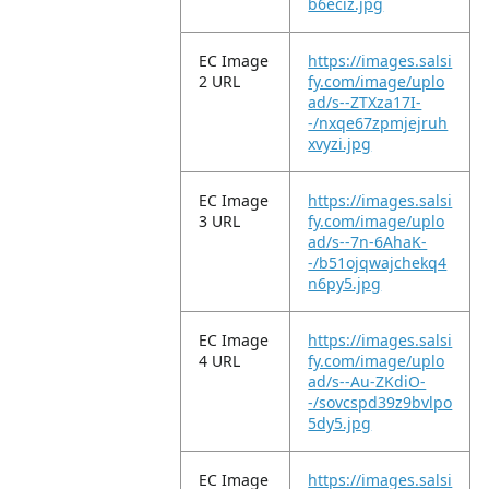
b6eciz.jpg
EC Image
https://images.salsi
2 URL
fy.com/image/uplo
ad/s--ZTXza17I-
-/nxqe67zpmjejruh
xvyzi.jpg
EC Image
https://images.salsi
3 URL
fy.com/image/uplo
ad/s--7n-6AhaK-
-/b51ojqwajchekq4
n6py5.jpg
EC Image
https://images.salsi
4 URL
fy.com/image/uplo
ad/s--Au-ZKdiO-
-/sovcspd39z9bvlpo
5dy5.jpg
EC Image
https://images.salsi