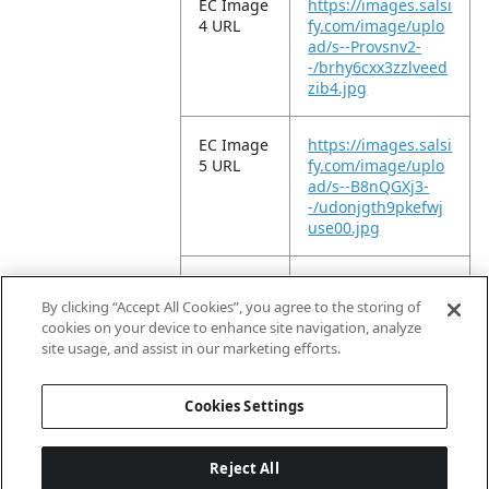
EC Image
https://images.salsi
4 URL
fy.com/image/uplo
ad/s--Provsnv2-
-/brhy6cxx3zzlveed
zib4.jpg
EC Image
https://images.salsi
5 URL
fy.com/image/uplo
ad/s--B8nQGXj3-
-/udonjgth9pkefwj
use00.jpg
EC Image
https://images.salsi
6 URL
fy.com/image/uplo
By clicking “Accept All Cookies”, you agree to the storing of
ad/s--rbzHh_-P-
cookies on your device to enhance site navigation, analyze
-/xwrz67t8k2aurcoa
site usage, and assist in our marketing efforts.
wkwl.jpg
Cookies Settings
Reject All