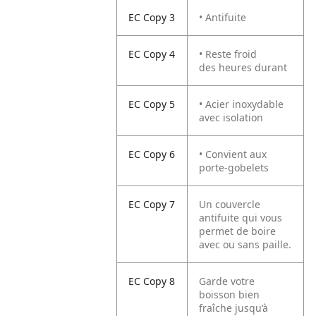
EC Copy 3
• Antifuite
EC Copy 4
• Reste froid
des heures durant
EC Copy 5
• Acier inoxydable
avec isolation
EC Copy 6
• Convient aux
porte-gobelets
EC Copy 7
Un couvercle
antifuite qui vous
permet de boire
avec ou sans paille.
EC Copy 8
Garde votre
boisson bien
fraîche jusqu’à