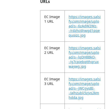
URLs
EC Image
https://images.salsi
1 URL
fy.com/image/uplo
ad/s--6zAdW2Wz-
-/rdzhc6hwgd1pqe
quoizc.jpg
EC Image
https://images.salsi
2 URL
fy.com/image/uplo
ad/s--lqDH8BkO-
-/g7cpiebqtthqrux
waywg.jpg
EC Image
https://images.salsi
3 URL
fy.com/image/uplo
ad/s--jWCgysBI-
-/alhzubli5zjvs2km
hdda.jpg