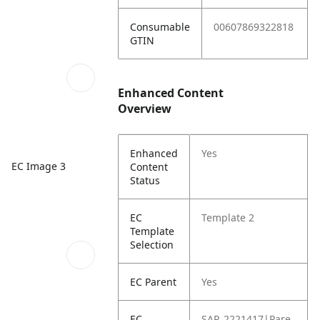
Consumable
00607869322818
GTIN
Enhanced Content
Overview
Enhanced
Yes
EC Image 3
Content
Status
EC
Template 2
Template
Selection
EC Parent
Yes
EC
SAP_2221417|Pare