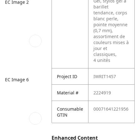
Gel, stylos gel à
EC Image 2
barillet
tendance, corps
blanc perle,
pointe moyenne
(0,7 mm),
assortiment de
couleurs mises à
jour et
classiques,
4 unités
Project ID
IWRIT1457
EC Image 6
Material #
2224919
Consumable
00071641221956
GTIN
Enhanced Content