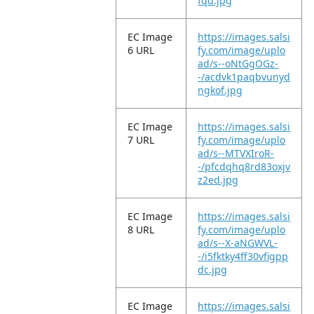
fqd.jpg
EC Image
https://images.salsi
6 URL
fy.com/image/uplo
ad/s--oNtGgOGz-
-/acdvk1paqbvunyd
ngkof.jpg
EC Image
https://images.salsi
7 URL
fy.com/image/uplo
ad/s--MTVXIroR-
-/pfcdqhq8rd83oxjv
z2ed.jpg
EC Image
https://images.salsi
8 URL
fy.com/image/uplo
ad/s--X-aNGWVL-
-/i5fktky4ff30vfigpp
dc.jpg
EC Image
https://images.salsi