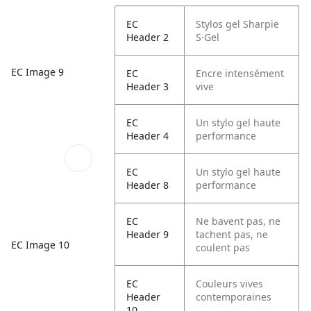
EC
Stylos gel Sharpie
Header 2
S·Gel
EC Image 9
EC
Encre intensément
Header 3
vive
EC
Un stylo gel haute
Header 4
performance
EC
Un stylo gel haute
Header 8
performance
EC
Ne bavent pas, ne
Header 9
tachent pas, ne
EC Image 10
coulent pas
EC
Couleurs vives
Header
contemporaines
10