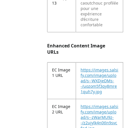
13
caoutchouc profilée
pour une
expérience
d’écriture
confortable
Enhanced Content Image
URLs
EC Image
https://images.salsi
1 URL
fy.com/image/uplo
ad/s--WXDjeDMs-
-/uozom5f3qy8mre
1quh7y.jpg
EC Image
https://images.salsi
2 URL
fy.com/image/uplo
ad/s--zWarMU9z-
-/z2ujylk4n0tln9svc