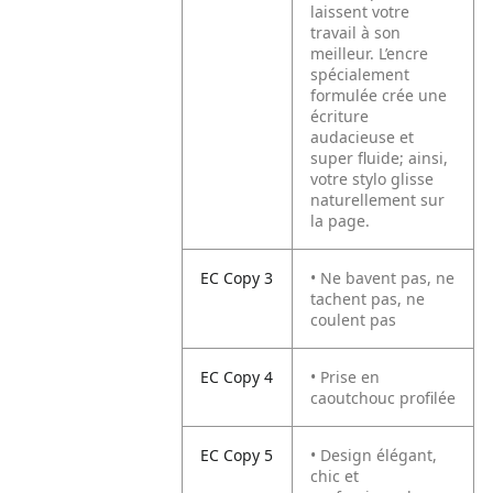
laissent votre
travail à son
meilleur. L’encre
spécialement
formulée crée une
écriture
audacieuse et
super fluide; ainsi,
votre stylo glisse
naturellement sur
la page.
EC Copy 3
• Ne bavent pas, ne
tachent pas, ne
coulent pas
EC Copy 4
• Prise en
caoutchouc profilée
EC Copy 5
• Design élégant,
chic et