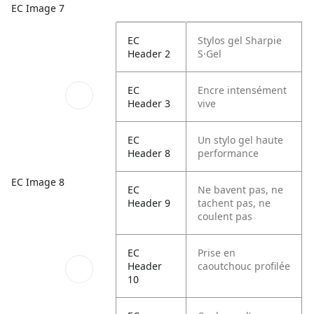
EC Image 7
EC
Stylos gel Sharpie
Header 2
S·Gel
EC
Encre intensément
Header 3
vive
EC
Un stylo gel haute
Header 8
performance
EC Image 8
EC
Ne bavent pas, ne
Header 9
tachent pas, ne
coulent pas
EC
Prise en
Header
caoutchouc profilée
10