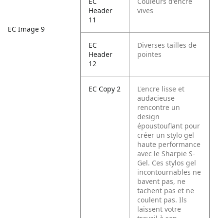
EC
Couleurs d'encre
Header
vives
11
EC Image 9
EC
Diverses tailles de
Header
pointes
12
EC Copy 2
L'encre lisse et
audacieuse
rencontre un
design
époustouflant pour
créer un stylo gel
haute performance
avec le Sharpie S-
Gel. Ces stylos gel
incontournables ne
bavent pas, ne
tachent pas et ne
coulent pas. Ils
laissent votre