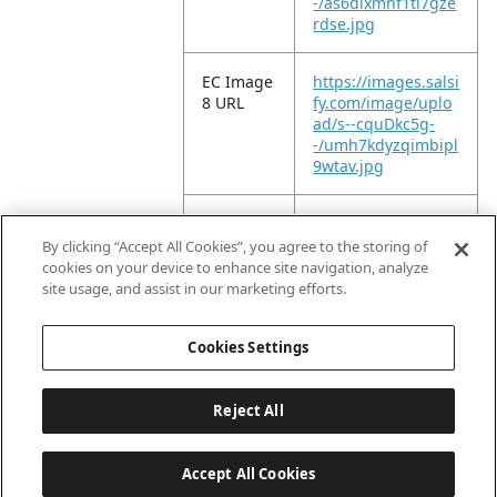
-/as6dixmnf1tl7gze
rdse.jpg
EC Image
https://images.salsi
8 URL
fy.com/image/uplo
ad/s--cquDkc5g-
-/umh7kdyzqimbipl
9wtav.jpg
EC Image
https://images.salsi
9 URL
fy.com/image/uplo
By clicking “Accept All Cookies”, you agree to the storing of
ad/s--pdOmw-fS-
cookies on your device to enhance site navigation, analyze
-/mwe4acfbhkrz87r
site usage, and assist in our marketing efforts.
ltiix.jpg
Cookies Settings
Reject All
Accept All Cookies
Last updated: 2026-08-08 04 h 02 min 16 s