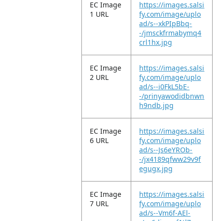
EC Image
https://images.salsi
1 URL
fy.com/image/uplo
ad/s--xkPIpBbq-
-/jmsckfrmabymq4
crl1hx.jpg
EC Image
https://images.salsi
2 URL
fy.com/image/uplo
ad/s--i0FkL5bE-
-/prinyawodidbnwn
h9ndb.jpg
EC Image
https://images.salsi
6 URL
fy.com/image/uplo
ad/s--Js6eYROb-
-/jx4189qfww29v9f
egugx.jpg
EC Image
https://images.salsi
7 URL
fy.com/image/uplo
ad/s--Vm6f-AEl-