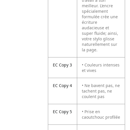
travail à son
meilleur. L’encre
spécialement
formulée crée une
écriture
audacieuse et
super fluide; ainsi,
votre stylo glisse
naturellement sur
la page.
EC Copy 3
• Couleurs intenses
et vives
EC Copy 4
• Ne bavent pas, ne
tachent pas, ne
coulent pas
EC Copy 5
• Prise en
caoutchouc profilée