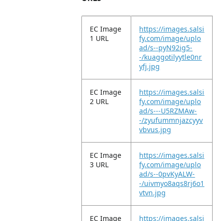
EC Image
https://images.salsi
1 URL
fy.com/image/uplo
ad/s--pyN92ig5-
-/kuaggotilyytle0nr
yfj.jpg
EC Image
https://images.salsi
2 URL
fy.com/image/uplo
ad/s---U5RZMAw-
-/zyufummnjazcyyv
vbvus.jpg
EC Image
https://images.salsi
3 URL
fy.com/image/uplo
ad/s--0pvKyALW-
-/uivmyo8aqs8rj6o1
vtvn.jpg
EC Image
https://images.salsi