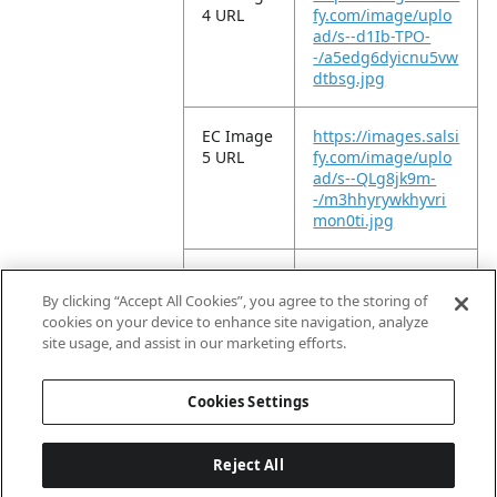
4 URL
fy.com/image/uplo
ad/s--d1Ib-TPO-
-/a5edg6dyicnu5vw
dtbsg.jpg
EC Image
https://images.salsi
5 URL
fy.com/image/uplo
ad/s--QLg8jk9m-
-/m3hhyrywkhyvri
mon0ti.jpg
EC Image
https://images.salsi
6 URL
fy.com/image/uplo
By clicking “Accept All Cookies”, you agree to the storing of
ad/s--FetDGX0N-
cookies on your device to enhance site navigation, analyze
-/wn8ytuuuwh0e6v
site usage, and assist in our marketing efforts.
p4lj6w.jpg
Cookies Settings
Reject All