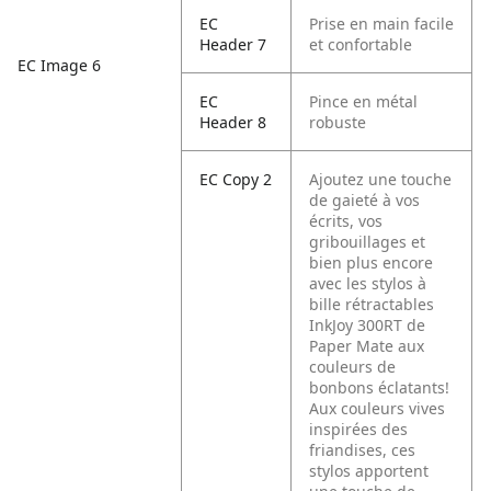
EC
Prise en main facile
Header 7
et confortable
EC Image 6
EC
Pince en métal
Header 8
robuste
EC Copy 2
Ajoutez une touche
de gaieté à vos
écrits, vos
gribouillages et
bien plus encore
avec les stylos à
bille rétractables
InkJoy 300RT de
Paper Mate aux
couleurs de
bonbons éclatants!
Aux couleurs vives
inspirées des
friandises, ces
stylos apportent