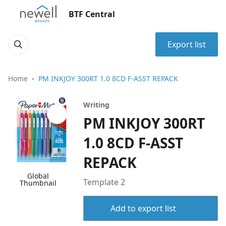
BTF Central
Export list
Home
PM INKJOY 300RT 1.0 8CD F-ASST REPACK
Writing
PM INKJOY 300RT
1.0 8CD F-ASST
REPACK
Global
Template 2
Thumbnail
Add to export list