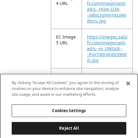
4 URL
fy.com/image/uplo
ad/s--HGJA-O39-
-/a8ocsglmrnxzuk6
dtsru.jpg
EC Image
https://images.salsi
5 URL
fy.com/image/uplo
ad/s--m_UWGc8--
-/hiy7idtryhdit390d
ilj.jpg
EC Image
https://images.salsi
6 URL
fy.com/image/uplo
By clicking “Accept All Cookies”, you agree to the storing of
ad/s--wLLdX7vZ-
cookies on your device to enhance site navigation, analyze
-/vtf5cqgltreg0y2izt
site usage, and assist in our marketing efforts.
9a.jpg
Cookies Settings
Reject All