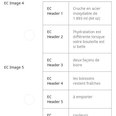
EC Image 4
EC
Cruche en acier
Header 1
inoxydable de
1 893 ml (64 oz)
EC
l’hydratation est
Header 2
différente lorsque
votre bouteille est
si belle
EC
deux façons de
Header 3
boire
EC Image 5
EC
les boissons
Header 4
restent fraîches
EC
à emporter
Header 5
EC
couleurs