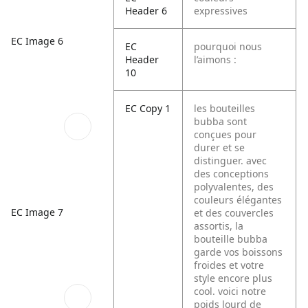
Header 6
expressives
EC Image 6
EC
pourquoi nous
Header
l’aimons :
10
EC Copy 1
les bouteilles
bubba sont
conçues pour
durer et se
distinguer. avec
des conceptions
polyvalentes, des
couleurs élégantes
EC Image 7
et des couvercles
assortis, la
bouteille bubba
garde vos boissons
froides et votre
style encore plus
cool. voici notre
poids lourd de