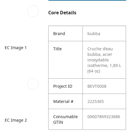
Core Details
Brand
bubba
EC Image 1
Title
Cruche d’eau
bubba, acier
inoxydable
isotherme, 1,89 L
(64 oz)
Project ID
BEVT0008
Material #
2225365
Consumable
00607869323686
EC Image 2
GTIN