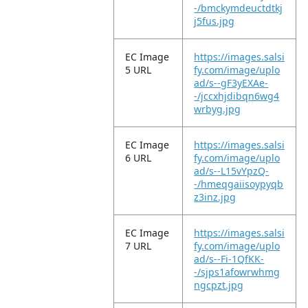
-/bmckymdeuctdtkj
j5fus.jpg
EC Image
https://images.salsi
5 URL
fy.com/image/uplo
ad/s--gF3yEXAe-
-/jccxhjdibqn6wg4
wrbyg.jpg
EC Image
https://images.salsi
6 URL
fy.com/image/uplo
ad/s--L15vYpzQ-
-/hmeqgaiisoypyqb
z3inz.jpg
EC Image
https://images.salsi
7 URL
fy.com/image/uplo
ad/s--Fi-1QfKK-
-/sjps1afowrwhmg
ngcpzt.jpg