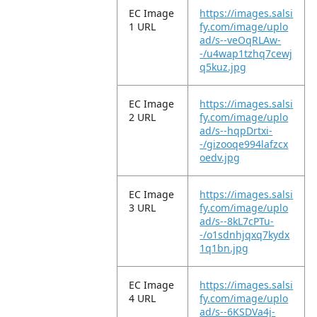
EC Image
https://images.salsi
1 URL
fy.com/image/uplo
ad/s--veOqRLAw-
-/u4wap1tzhq7cewj
q5kuz.jpg
EC Image
https://images.salsi
2 URL
fy.com/image/uplo
ad/s--hqpDrtxi-
-/gizooqe994lafzcx
oedv.jpg
EC Image
https://images.salsi
3 URL
fy.com/image/uplo
ad/s--8kL7cPTu-
-/o1sdnhjqxq7kydx
1q1bn.jpg
EC Image
https://images.salsi
4 URL
fy.com/image/uplo
ad/s--6KSDVa4j-