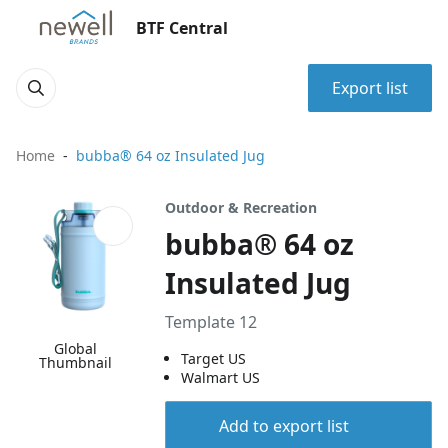
BTF Central
Export list
Home
bubba® 64 oz Insulated Jug
Outdoor & Recreation
bubba® 64 oz
Insulated Jug
Template 12
Global
Target US
Thumbnail
Walmart US
Add to export list