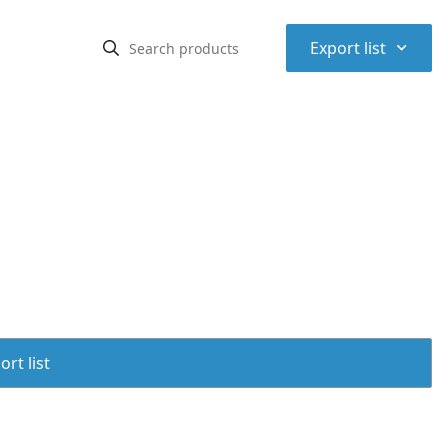
⌃
Export list
rt list