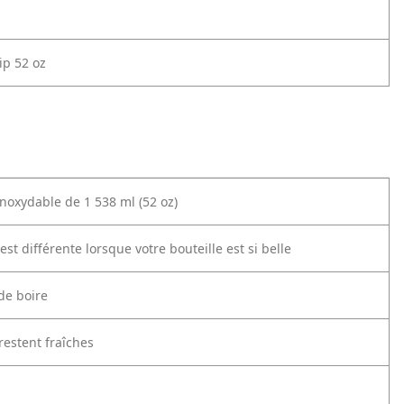
p 52 oz
inoxydable de 1 538 ml (52 oz)
 est différente lorsque votre bouteille est si belle
de boire
restent fraîches