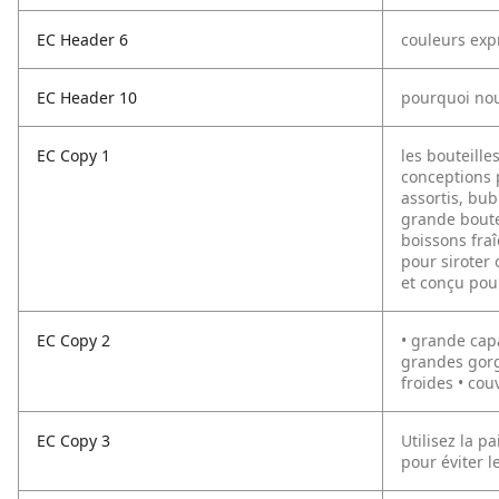
EC Header 6
couleurs exp
EC Header 10
pourquoi nou
EC Copy 1
les bouteill
conceptions 
assortis, bub
grande boutei
boissons fra
pour siroter 
et conçu pou
EC Copy 2
• grande capa
grandes gorgé
froides • cou
EC Copy 3
Utilisez la p
pour éviter le