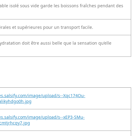
dable isolé sous vide garde les boissons fraîches pendant des
rales et supérieures pour un transport facile.
ydratation doit être aussi belle que la sensation qu’elle
es.salsify.com/image/upload/s--Xqc174Ou-
alikyhdgo0h.jpg
es.salsify.com/image/upload/s--xEP3-SMu-
cmtjrhcqy7.jpg