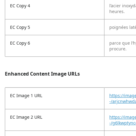
EC Copy 4
l’acier inoxy
heures.
EC Copy 5
poignées laté
EC Copy 6
parce que l’h
procure.
Enhanced Content Image URLs
EC Image 1 URL
https://imag
-/arjcnwhwd
EC Image 2 URL
https://imag
-/g6lkwptync