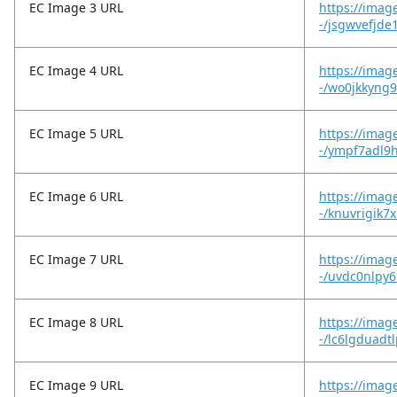
EC Image 3 URL
https://imag
-/jsgwvefjde
EC Image 4 URL
https://imag
-/wo0jkkyng
EC Image 5 URL
https://imag
-/ympf7adl9h
EC Image 6 URL
https://imag
-/knuvrigik7x
EC Image 7 URL
https://imag
-/uvdc0nlpy6
EC Image 8 URL
https://imag
-/lc6lgduadtl
EC Image 9 URL
https://imag