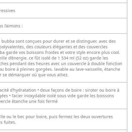
ressives
s l’aimons :
es bubba sont conçues pour durer et se distinguer. avec des
polyvalentes, des couleurs élégantes et des couvercles
ba garde vos boissons froides et votre style encore plus cool.
lle d’énergie. ce fût isolé de 1 534 ml (52 oz) garde les
îches pendant des heures avec un couvercle à double fonction
ou boire à pleines gorgées. lavable au lave-vaisselle, étanche
r se démarquer où que vous alliez.
cité d’hydratation • deux façons de boire : siroter ou boire à
es • l’acier inoxydable isolé sous vide garde les boissons
vercle étanche une fois fermé
aille ou le bec pour boire, puis fermez les deux ouvertures
s fuites.