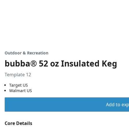
Outdoor & Recreation
bubba® 52 oz Insulated Keg
Template 12
Target US
Walmart US
Add to expo
Core Details