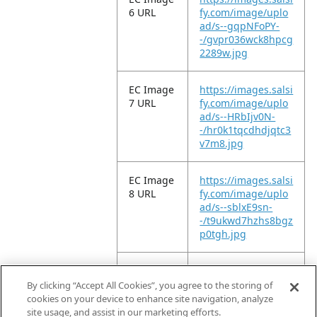
6 URL
fy.com/image/uplo
ad/s--gqpNFoPY-
-/gvpr036wck8hpcg
2289w.jpg
EC Image
https://images.salsi
7 URL
fy.com/image/uplo
ad/s--HRbIjv0N-
-/hr0k1tqcdhdjqtc3
v7m8.jpg
EC Image
https://images.salsi
8 URL
fy.com/image/uplo
ad/s--sblxE9sn-
-/t9ukwd7hzhs8bgz
p0tgh.jpg
EC Image
https://images.salsi
9 URL
fy.com/image/uplo
By clicking “Accept All Cookies”, you agree to the storing of
ad/s--2DkHyj7i-
cookies on your device to enhance site navigation, analyze
-/qkt5vyhsnso9ywiu
site usage, and assist in our marketing efforts.