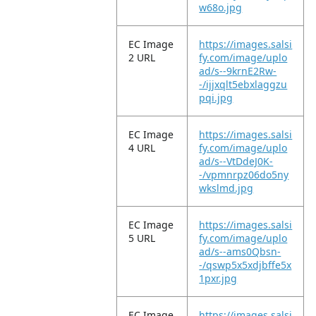
w68o.jpg
EC Image
https://images.salsi
2 URL
fy.com/image/uplo
ad/s--9krnE2Rw-
-/ijjxqlt5ebxlaggzu
pqi.jpg
EC Image
https://images.salsi
4 URL
fy.com/image/uplo
ad/s--VtDdeJ0K-
-/vpmnrpz06do5ny
wkslmd.jpg
EC Image
https://images.salsi
5 URL
fy.com/image/uplo
ad/s--ams0Qbsn-
-/qswp5x5xdjbffe5x
1pxr.jpg
EC Image
https://images.salsi