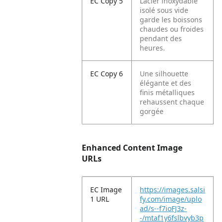
EC Copy 5
L’acier inoxydable
isolé sous vide
garde les boissons
chaudes ou froides
pendant des
heures.
EC Copy 6
Une silhouette
élégante et des
finis métalliques
rehaussent chaque
gorgée
Enhanced Content Image
URLs
EC Image
https://images.salsi
1 URL
fy.com/image/uplo
ad/s--f7ioFJ3z-
-/mtaf1y6fslbvyb3p