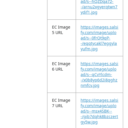
ad/s--hQZDqa72-
-/arnu2xgyerqtwn7
ydif1.jpg
EC Image
https://images.salsi
5 URL
fy.com/image/uplo
ad/s--0frQt9qP-
-/eqqtycakl7eggyla
yufm.jpg
EC Image
https://images.salsi
6 URL
fy.com/image/uplo
ad/s--qCvYlcdm-
-/x0b8yp6d2i8qghz
nmfcv.jpg
EC Image
https://images.salsi
7 URL
fy.com/image/uplo
ad/s--msx4SBK--
-/gib7dqhk8bzczert
gy5w.jpg