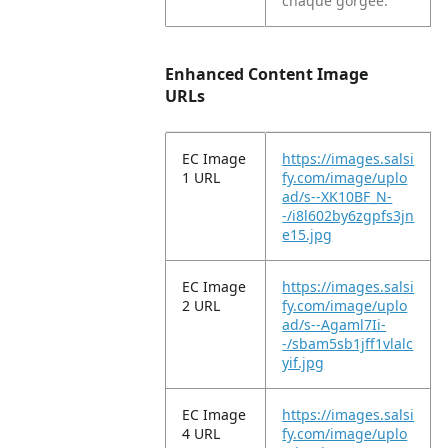
chaque gorgée.
Enhanced Content Image
URLs
EC Image
https://images.salsi
1 URL
fy.com/image/uplo
ad/s--XK10BF_N-
-/i8l602by6zgpfs3jn
e15.jpg
EC Image
https://images.salsi
2 URL
fy.com/image/uplo
ad/s--Agaml7Ii-
-/sbam5sb1jff1vlalc
yif.jpg
EC Image
https://images.salsi
4 URL
fy.com/image/uplo