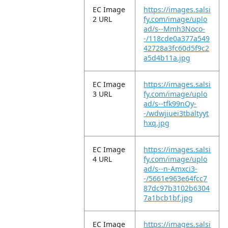
EC Image
https://images.salsi
2 URL
fy.com/image/uplo
ad/s--Mmh3Noco-
-/118cde0a377a549
42728a3fc60d5f9c2
a5d4b11a.jpg
EC Image
https://images.salsi
3 URL
fy.com/image/uplo
ad/s--tfk99nQy-
-/wdwjiuei3tbaltyyt
hxq.jpg
EC Image
https://images.salsi
4 URL
fy.com/image/uplo
ad/s--n-Amxci3-
-/5661e963e64fcc7
87dc97b3102b6304
7a1bcb1bf.jpg
EC Image
https://images.salsi