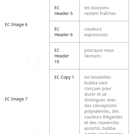
EC
les boissons
Header 5
restent fraîches
EC Image 6
EC
couleurs
Header 6
expressives
EC
pourquoi nous
Header
l’aimons :
10
EC Copy 1
les bouteilles
bubba sont
conçues pour
durer et se
EC Image 7
distinguer. avec
des conceptions
polyvalentes, des
couleurs élégantes
et des couvercles
assortis, bubba
garde vos boissons