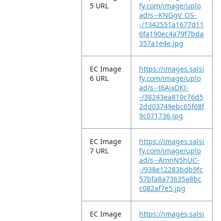
5 URL
fy.com/image/uplo
ad/s--KNGgV_OS-
-/1342551a1677d11
6fa190ec4a79f7bda
357a1e4e.jpg
EC Image
https://images.salsi
6 URL
fy.com/image/uplo
ad/s--t6AjxDKl-
-/38243ea810c76d5
2dd03749ebc65f68f
9c071736.jpg
EC Image
https://images.salsi
7 URL
fy.com/image/uplo
ad/s--AmnN5hUC-
-/938e12283bdb9fc
57bfa8a73635a8bc
c082af7e5.jpg
EC Image
https://images.salsi