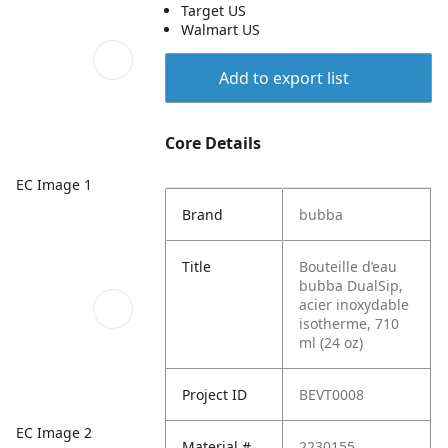
Target US
Walmart US
Add to export list
Core Details
EC Image 1
Brand
bubba
Title
Bouteille d’eau
bubba DualSip,
acier inoxydable
isotherme, 710
ml (24 oz)
Project ID
BEVT0008
EC Image 2
Material #
2230155