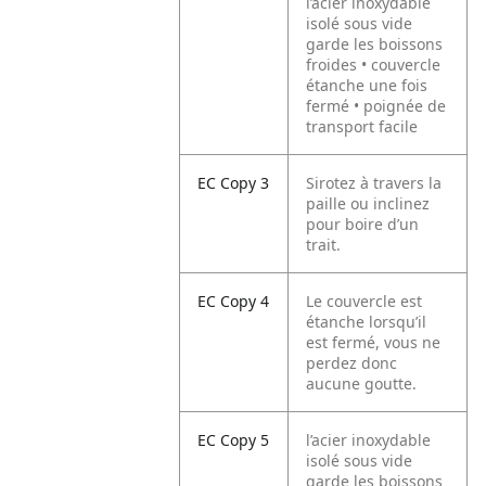
l’acier inoxydable
isolé sous vide
garde les boissons
froides • couvercle
étanche une fois
fermé • poignée de
transport facile
EC Copy 3
Sirotez à travers la
paille ou inclinez
pour boire d’un
trait.
EC Copy 4
Le couvercle est
étanche lorsqu’il
est fermé, vous ne
perdez donc
aucune goutte.
EC Copy 5
l’acier inoxydable
isolé sous vide
garde les boissons