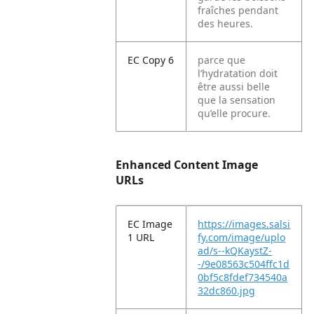
fraîches pendant
des heures.
EC Copy 6
parce que
l’hydratation doit
être aussi belle
que la sensation
qu’elle procure.
Enhanced Content Image
URLs
EC Image
https://images.salsi
1 URL
fy.com/image/uplo
ad/s--kQKaystZ-
-/9e08563c504ffc1d
0bf5c8fdef734540a
32dc860.jpg