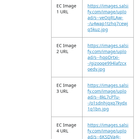
EC Image
https://images.salsi
1 URL
fy.com/image/uplo
ad/s--veOqRLAw-
-/u4wap1tzhq7cewj
q5kuz.jpg
EC Image
https://images.salsi
2 URL
fy.com/image/uplo
ad/s--hqpDrtxi-
-/gizooqe994lafzcx
oedv.jpg
EC Image
https://images.salsi
3 URL
fy.com/image/uplo
ad/s--8kL7cPTu-
-/o1sdnhjqxq7kydx
1q1bn.jpg
EC Image
https://images.salsi
4 URL
fy.com/image/uplo
ad/s--6KSDVa4j-