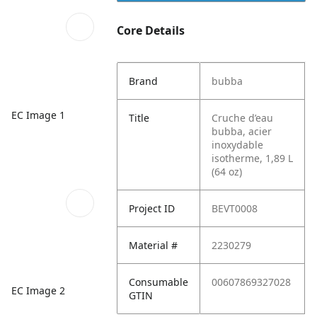
Core Details
Brand
bubba
EC Image 1
Title
Cruche d’eau
bubba, acier
inoxydable
isotherme, 1,89 L
(64 oz)
Project ID
BEVT0008
Material #
2230279
Consumable
00607869327028
EC Image 2
GTIN