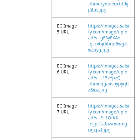
-/bmckymdeuctdtkj
j5fus.jpg
EC Image
https://images.salsi
5 URL
fy.com/image/uplo
ad/s--gF3yEXAe-
-/jccxhjdibqn6wg4
wrbyg.jpg
EC Image
https://images.salsi
6 URL
fy.com/image/uplo
ad/s--L15vYpzQ-
-/hmeqgaiisoypyqb
z3inz.jpg
EC Image
https://images.salsi
7 URL
fy.com/image/uplo
ad/s--Fi-1QfKK-
-/sjps1afowrwhmg
ngcpzt.jpg