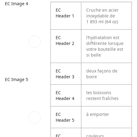
EC Image 4
EC
Cruche en acier
Header 1
inoxydable de
1 893 ml (64 oz)
EC
l’hydratation est
Header 2
différente lorsque
votre bouteille est
si belle
EC
deux façons de
Header 3
boire
EC Image 5
EC
les boissons
Header 4
restent fraîches
EC
à emporter
Header 5
EC
couleurs