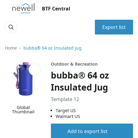
BTF Central
Export list
Home
bubba® 64 oz Insulated Jug
Outdoor & Recreation
bubba® 64 oz
Insulated Jug
Template 12
Global
Target US
Thumbnail
Walmart US
Add to export list