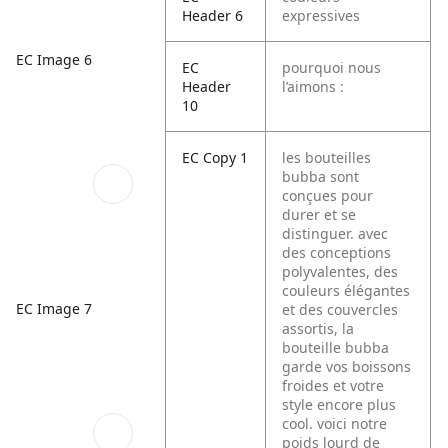
Header 6
expressives
EC Image 6
EC
pourquoi nous
Header
l’aimons :
10
EC Copy 1
les bouteilles
bubba sont
conçues pour
durer et se
distinguer. avec
des conceptions
polyvalentes, des
couleurs élégantes
EC Image 7
et des couvercles
assortis, la
bouteille bubba
garde vos boissons
froides et votre
style encore plus
cool. voici notre
poids lourd de