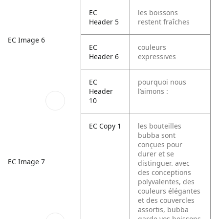
EC
les boissons
Header 5
restent fraîches
EC Image 6
EC
couleurs
Header 6
expressives
EC
pourquoi nous
Header
l’aimons :
10
EC Copy 1
les bouteilles
bubba sont
conçues pour
durer et se
EC Image 7
distinguer. avec
des conceptions
polyvalentes, des
couleurs élégantes
et des couvercles
assortis, bubba
garde vos boissons