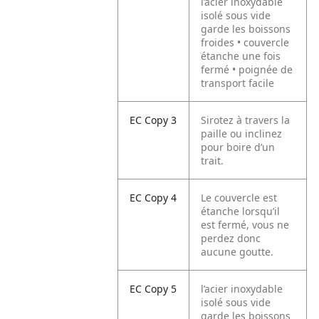
l’acier inoxydable
isolé sous vide
garde les boissons
froides • couvercle
étanche une fois
fermé • poignée de
transport facile
EC Copy 3
Sirotez à travers la
paille ou inclinez
pour boire d’un
trait.
EC Copy 4
Le couvercle est
étanche lorsqu’il
est fermé, vous ne
perdez donc
aucune goutte.
EC Copy 5
l’acier inoxydable
isolé sous vide
garde les boissons