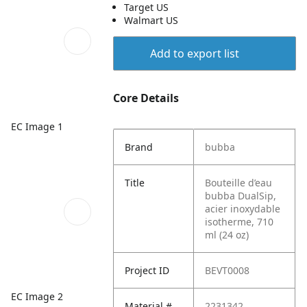
Target US
Walmart US
Add to export list
Core Details
EC Image 1
Brand
bubba
Title
Bouteille d’eau
bubba DualSip,
acier inoxydable
isotherme, 710
ml (24 oz)
Project ID
BEVT0008
EC Image 2
Material #
2231342