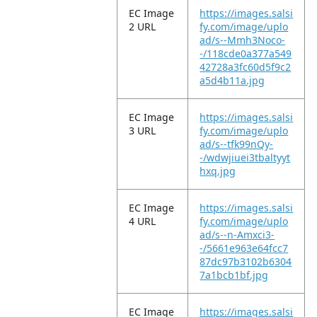
EC Image
https://images.salsi
2 URL
fy.com/image/uplo
ad/s--Mmh3Noco-
-/118cde0a377a549
42728a3fc60d5f9c2
a5d4b11a.jpg
EC Image
https://images.salsi
3 URL
fy.com/image/uplo
ad/s--tfk99nQy-
-/wdwjiuei3tbaltyyt
hxq.jpg
EC Image
https://images.salsi
4 URL
fy.com/image/uplo
ad/s--n-Amxci3-
-/5661e963e64fcc7
87dc97b3102b6304
7a1bcb1bf.jpg
EC Image
https://images.salsi