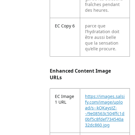
fraîches pendant
des heures.
EC Copy 6
parce que
l’hydratation doit
être aussi belle
que la sensation
qu’elle procure.
Enhanced Content Image
URLs
EC Image
https://images.salsi
1 URL
fy.com/image/uplo
ad/s--kQKaystZ-
-/9e08563c504ffc1d
0bf5c8fdef734540a
32dc860.jpg