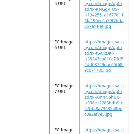
5 URL
fy.com/image/uplo
ad/s--KNGgV_OS-
-/1342551a1677d11
6fa190ec4a79f7bda
357a1e4e.jpg
EC Image
https://images.salsi
6 URL
fy.com/image/uplo
ad/s--t6AjxDKl-
-/38243ea810c76d5
2dd03749ebc65f68f
9c071736.jpg
EC Image
https://images.salsi
7 URL
fy.com/image/uplo
ad/s--AmnN5hUC-
-/938e12283bdb9fc
57bfa8a73635a8bc
c082af7e5.jpg
EC Image
https://images.salsi