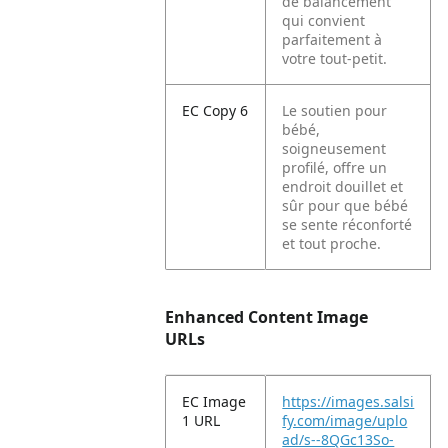
de balancement
qui convient
parfaitement à
votre tout-petit.
EC Copy 6
Le soutien pour
bébé,
soigneusement
profilé, offre un
endroit douillet et
sûr pour que bébé
se sente réconforté
et tout proche.
Enhanced Content Image
URLs
EC Image
https://images.salsi
1 URL
fy.com/image/uplo
ad/s--8QGc13So-