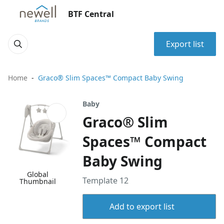
BTF Central
Export list
Home
Graco® Slim Spaces™ Compact Baby Swing
Baby
Graco® Slim
Spaces™ Compact
Baby Swing
Global
Template 12
Thumbnail
Add to export list