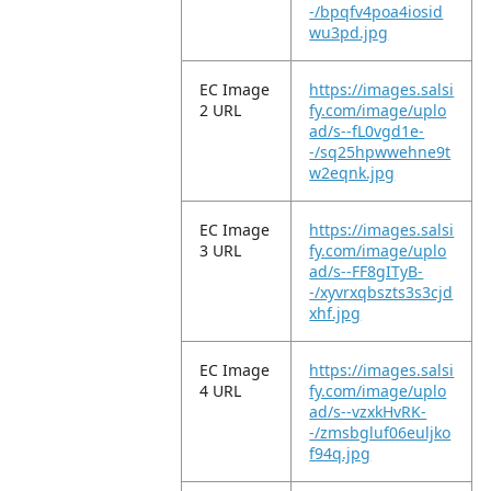
-/bpqfv4poa4iosid
wu3pd.jpg
EC Image
https://images.salsi
2 URL
fy.com/image/uplo
ad/s--fL0vgd1e-
-/sq25hpwwehne9t
w2eqnk.jpg
EC Image
https://images.salsi
3 URL
fy.com/image/uplo
ad/s--FF8gITyB-
-/xyvrxqbszts3s3cjd
xhf.jpg
EC Image
https://images.salsi
4 URL
fy.com/image/uplo
ad/s--vzxkHvRK-
-/zmsbgluf06euljko
f94q.jpg