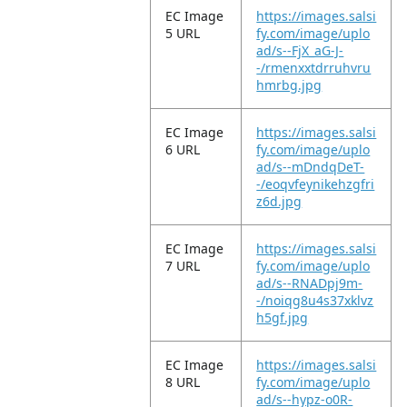
EC Image
https://images.salsi
5 URL
fy.com/image/uplo
ad/s--FjX_aG-J-
-/rmenxxtdrruhvru
hmrbg.jpg
EC Image
https://images.salsi
6 URL
fy.com/image/uplo
ad/s--mDndqDeT-
-/eoqvfeynikehzgfri
z6d.jpg
EC Image
https://images.salsi
7 URL
fy.com/image/uplo
ad/s--RNADpj9m-
-/noiqg8u4s37xklvz
h5gf.jpg
EC Image
https://images.salsi
8 URL
fy.com/image/uplo
ad/s--hypz-o0R-