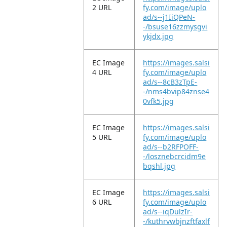
2 URL
fy.com/image/uplo
ad/s--j1IiQPeN-
-/bsuse16zzmysgvi
ykjdx.jpg
EC Image
https://images.salsi
4 URL
fy.com/image/uplo
ad/s--8cB3zTpE-
-/nms4bvip84znse4
0vfk5.jpg
EC Image
https://images.salsi
5 URL
fy.com/image/uplo
ad/s--b2RFPOFF-
-/losznebcrcidm9e
bqshl.jpg
EC Image
https://images.salsi
6 URL
fy.com/image/uplo
ad/s--iqDulzIr-
-/kuthrvwbjnzftfaxlf