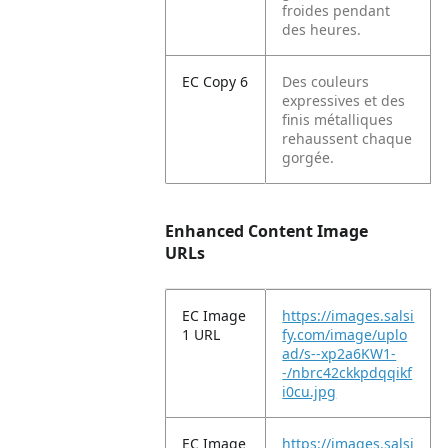
froides pendant
des heures.
EC Copy 6
Des couleurs
expressives et des
finis métalliques
rehaussent chaque
gorgée.
Enhanced Content Image
URLs
EC Image
https://images.salsi
1 URL
fy.com/image/uplo
ad/s--xp2a6KW1-
-/nbrc42ckkpdqqikf
i0cu.jpg
EC Image
https://images.salsi