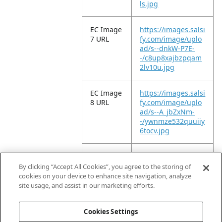
ls.jpg
EC Image
https://images.salsi
7 URL
fy.com/image/uplo
ad/s--dnkW-P7E-
-/c8up8xajbzpqam
2lv10u.jpg
EC Image
https://images.salsi
8 URL
fy.com/image/uplo
ad/s--A_jbZxNm-
-/ywnmze532quuiiy
6tocv.jpg
EC Image
https://images.salsi
9 URL
fy.com/image/uplo
By clicking “Accept All Cookies”, you agree to the storing of
ad/s--hkZus5bt-
cookies on your device to enhance site navigation, analyze
-/so6a6jhf4mrvpl3
site usage, and assist in our marketing efforts.
misxy.jpg
Cookies Settings