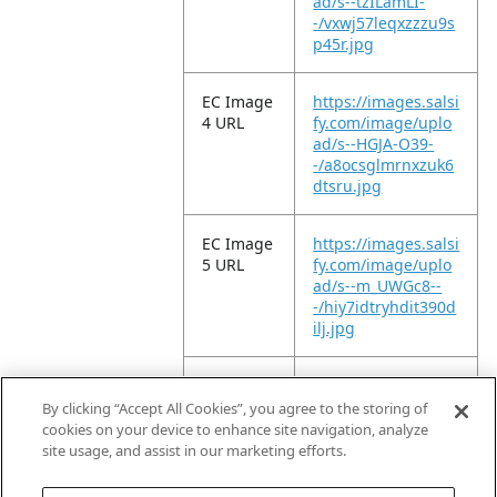
ad/s--tzILamLI-
-/vxwj57leqxzzzu9s
p45r.jpg
EC Image
https://images.salsi
4 URL
fy.com/image/uplo
ad/s--HGJA-O39-
-/a8ocsglmrnxzuk6
dtsru.jpg
EC Image
https://images.salsi
5 URL
fy.com/image/uplo
ad/s--m_UWGc8--
-/hiy7idtryhdit390d
ilj.jpg
EC Image
https://images.salsi
6 URL
fy.com/image/uplo
By clicking “Accept All Cookies”, you agree to the storing of
ad/s--wLLdX7vZ-
cookies on your device to enhance site navigation, analyze
-/vtf5cqgltreg0y2izt
site usage, and assist in our marketing efforts.
9a.jpg