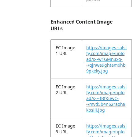
Enhanced Content Image
URLs
EC Image
https://images.salsi
1 URL
fy.com/image/uplo
ad/s--w1GMn3xq-
-/qjnwa9ghtam6hb
9pkeky.jpg
EC Image
https://images.salsi
2 URL
fy.com/image/uplo
ad/s---fBfKuwC-
-/mvd5b4n62raoh8
kbsili.jpg
EC Image
https://images.salsi
3 URL
fy.com/image/uplo