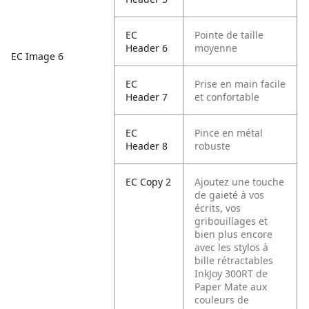
EC
Pointe de taille
Header 6
moyenne
EC Image 6
EC
Prise en main facile
Header 7
et confortable
EC
Pince en métal
Header 8
robuste
EC Copy 2
Ajoutez une touche
de gaieté à vos
écrits, vos
gribouillages et
bien plus encore
avec les stylos à
bille rétractables
InkJoy 300RT de
Paper Mate aux
couleurs de