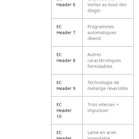
Header 6
Vortex au bout des
doigts
EC
Programmes
Header 7
automatiques
iBlend
EC
Autres
Header 8
caractéristiques
formidables
EC
Technologie de
Header 9
mélange réversible
EC
Trois vitesses +
Header
impulsion
10
EC
Lame en acier
Header
inoxydable