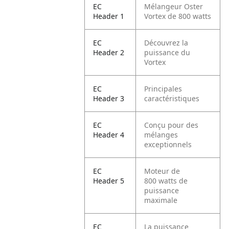
EC
Mélangeur Oster
Header 1
Vortex de 800 watts
EC
Découvrez la
Header 2
puissance du
Vortex
EC
Principales
Header 3
caractéristiques
EC
Conçu pour des
Header 4
mélanges
exceptionnels
EC
Moteur de
Header 5
800 watts de
puissance
maximale
EC
La puissance