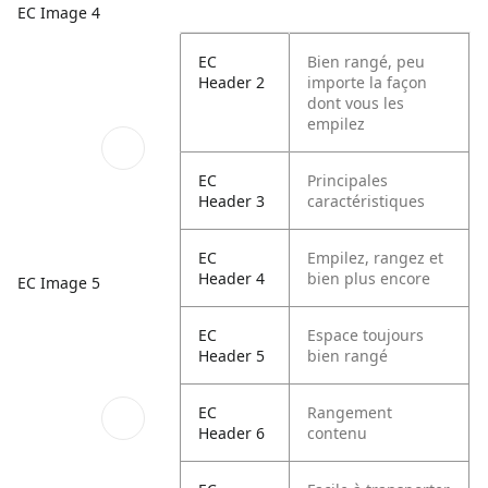
EC Image 4
EC
Bien rangé, peu
Header 2
importe la façon
dont vous les
empilez
EC
Principales
Header 3
caractéristiques
EC
Empilez, rangez et
Header 4
bien plus encore
EC Image 5
EC
Espace toujours
Header 5
bien rangé
EC
Rangement
Header 6
contenu