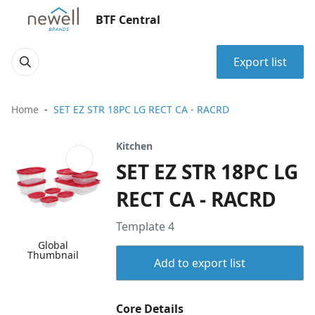
BTF Central
Export list
Home
SET EZ STR 18PC LG RECT CA - RACRD
Kitchen
SET EZ STR 18PC LG
RECT CA - RACRD
Template 4
Global
Thumbnail
Add to export list
Core Details