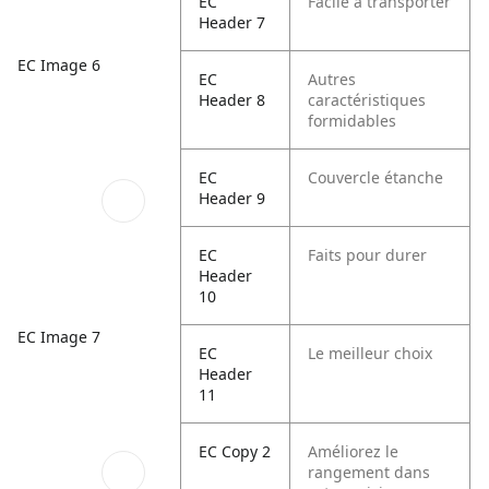
EC
Facile à transporter
Header 7
EC Image 6
EC
Autres
Header 8
caractéristiques
formidables
EC
Couvercle étanche
Header 9
EC
Faits pour durer
Header
10
EC Image 7
EC
Le meilleur choix
Header
11
EC Copy 2
Améliorez le
rangement dans