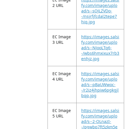
2 URL
fy.com/image/uplo
ad/s--sOJLZVDo-
-/nsjrfjfcdal2tepe7
hiq.jpg
EC Image
https://images.salsi
3 URL
fy.com/image/uplo
ad/s--NJooLTq6-
-/wbs6hmxixux7rb3
enhjz.jpg
EC Image
https://images.salsi
4 URL
fy.com/image/uplo
ad/s--pBaUWwoc-
-/r2iz4jhpiw6pgkgjl
bqp.jpg
EC Image
https://images.salsi
5 URL
fy.com/image/uplo
ad/s--2-OLnazI-
-/qgwbp7ft5zkm5e