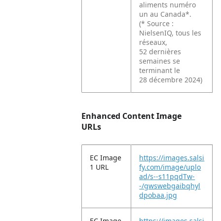
aliments numéro
un au Canada*.
(* Source :
NielsenIQ, tous les
réseaux,
52 dernières
semaines se
terminant le
28 décembre 2024)
Enhanced Content Image
URLs
EC Image
https://images.salsi
1 URL
fy.com/image/uplo
ad/s--s11pqdTw-
-/gwswebgaibqhyl
dpobaa.jpg
EC Image
https://images.salsi