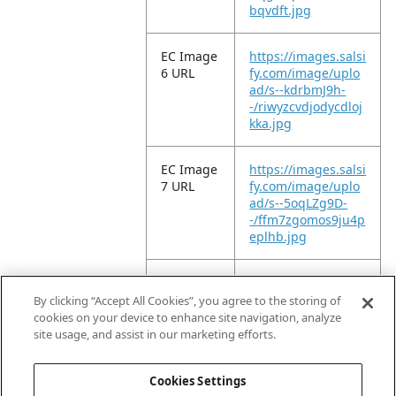
bqvdft.jpg
EC Image
https://images.salsi
6 URL
fy.com/image/uplo
ad/s--kdrbmJ9h-
-/riwyzcvdjodycdloj
kka.jpg
EC Image
https://images.salsi
7 URL
fy.com/image/uplo
ad/s--5oqLZg9D-
-/ffm7zgomos9ju4p
eplhb.jpg
EC Image
https://images.salsi
8 URL
fy.com/image/uplo
By clicking “Accept All Cookies”, you agree to the storing of
ad/s--u6MGnCnF-
cookies on your device to enhance site navigation, analyze
-/dfenoa9uauqqxm
site usage, and assist in our marketing efforts.
lttkmb.jpg
Cookies Settings