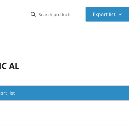
⌃
Export list
C AL
rt list