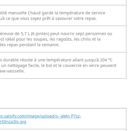
alité manuelle Chaud garde la température de service
u’à ce que vous soyez prêt à savourer votre repas.
éreuse de 5,7 L (6 pintes) peut nourrir sept personnes ou
st idéal pour les soupes, les ragoûts, les chilis et la
des repas pendant la semaine.
s durable résiste à une température allant jusqu'à 204 °C
r un nettoyage facile, le bol et le couvercle en verre peuvent
ave-vaisselle.
es.salsify.com/image/upload/s--aMn-P7sz-
ke50nza3ls.jpg