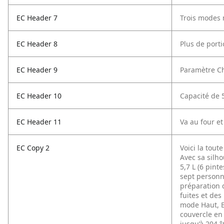
EC Header 7
Trois modes
EC Header 8
Plus de porti
EC Header 9
Paramètre C
EC Header 10
Capacité de 5
EC Header 11
Va au four et
EC Copy 2
Voici la tout
Avec sa silho
5,7 L (6 pint
sept personne
préparation d
fuites et des
mode Haut, B
couvercle en 
jusqu’à 204 °