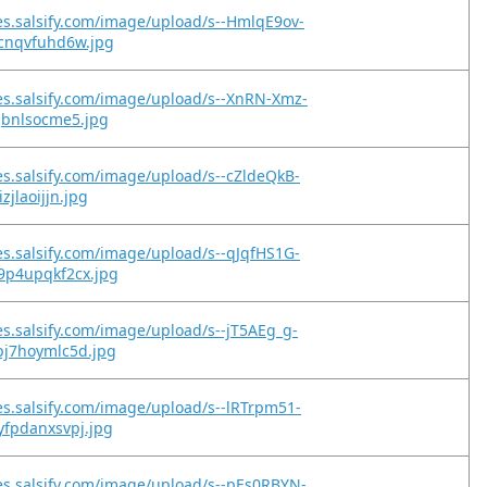
es.salsify.com/image/upload/s--HmlqE9ov-
pcnqvfuhd6w.jpg
es.salsify.com/image/upload/s--XnRN-Xmz-
gbnlsocme5.jpg
es.salsify.com/image/upload/s--cZldeQkB-
zjlaoijjn.jpg
es.salsify.com/image/upload/s--qJqfHS1G-
9p4upqkf2cx.jpg
es.salsify.com/image/upload/s--jT5AEg_g-
pj7hoymlc5d.jpg
es.salsify.com/image/upload/s--lRTrpm51-
yfpdanxsvpj.jpg
es.salsify.com/image/upload/s--pEs0RBYN-