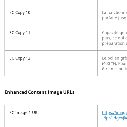
EC Copy 10
La fonctionn
parfaite jusq
EC Copy 11
Capacité gén
plus, ce qui e
préparation 
EC Copy 12
Le bol en grè
(400 °F). Pou
être mis au l
Enhanced Content Image URLs
EC Image 1 URL
https://imag
-/lpr8ldgevj