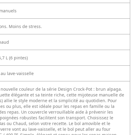
 manuels
ons. Moins de stress.
haud
,7 L (6 pintes)
 au lave-vaisselle
e nouvelle couleur de la série Design Crock-Pot : brun alpaga.
uette élégante et sa teinte riche, cette mijoteuse manuelle de
es) allie le style moderne et la simplicité au quotidien. Pour
s ou plus, elle est idéale pour les repas en famille ou la
es repas. Un couvercle verrouillable aide à prévenir les
 poignées robustes facilitent son transport. Choisissez le
as ou Chaud, selon votre recette. Le bol amovible et le
verre vont au lave-vaisselle, et le bol peut aller au four
C / 400 °F. Simple, élégant et conçu pour les repas maison.