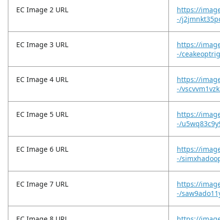
EC Image 2 URL
https://imag
-/j2jmnkt35
EC Image 3 URL
https://imag
-/ceakeoptri
EC Image 4 URL
https://imag
-/vscvvm1vzki
EC Image 5 URL
https://imag
-/u5wq83c9y
EC Image 6 URL
https://imag
-/simxhadoo
EC Image 7 URL
https://imag
-/saw9ado11
EC Image 8 URL
https://imag