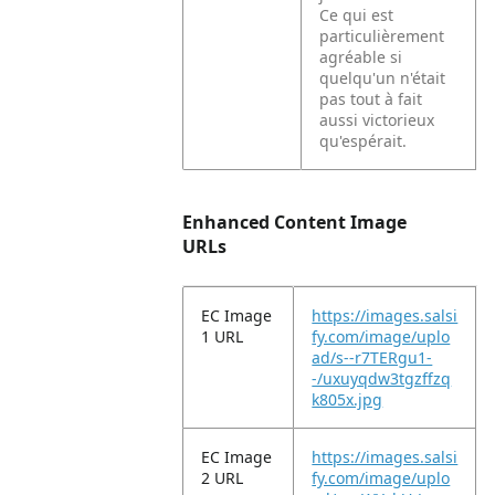
Ce qui est
particulièrement
agréable si
quelqu'un n'était
pas tout à fait
aussi victorieux
qu'espérait.
Enhanced Content Image
URLs
EC Image
https://images.salsi
1 URL
fy.com/image/uplo
ad/s--r7TERgu1-
-/uxuyqdw3tgzffzq
k805x.jpg
EC Image
https://images.salsi
2 URL
fy.com/image/uplo