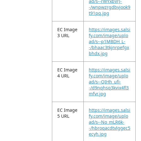
ad/s--rWYxbVrJ-
-/wnpwzrgdbvjook9
t91pq.jpg
EC Image
https://images.salsi
3 URL
fy.com/image/uplo
ad/s--p1MBDH_L-
-/bhaac3tkjnrpefgx
bhdx.jpg
EC Image
https://images.salsi
4 URL
fy.com/image/uplo
ad/s--QIHh_ufi-
-/d9nqhsq3kvix4fl3
mfvr.jpg
EC Image
https://images.salsi
5 URL
fy.com/image/uplo
ad/s--No_mLR6k-
-/hbroqacdtvlggec5
ecyh.jpg