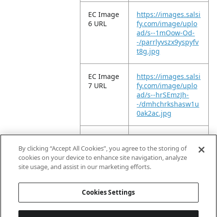
EC Image
https://images.salsi
6 URL
fy.com/image/uplo
ad/s--1mOow-Od-
-/parrlyvszx9yspyfv
t8g.jpg
EC Image
https://images.salsi
7 URL
fy.com/image/uplo
ad/s--hrSEmzJh-
-/dmhchrkshasw1u
0ak2ac.jpg
EC Image
https://images.salsi
8 URL
fy.com/image/uplo
By clicking “Accept All Cookies”, you agree to the storing of
ad/s--1-Cz8rdU-
cookies on your device to enhance site navigation, analyze
-/zd6yytjknj2juqpm
site usage, and assist in our marketing efforts.
flls.jpg
Cookies Settings