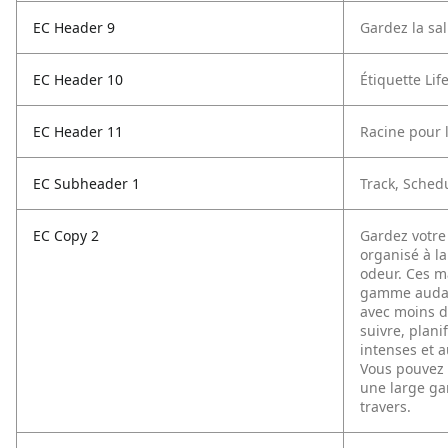
EC Header 9
Gardez la sa
EC Header 10
Étiquette Lif
EC Header 11
Racine pour 
EC Subheader 1
Track, Sched
EC Copy 2
Gardez votre 
organisé à l
odeur. Ces m
gamme audac
avec moins d
suivre, plani
intenses et 
Vous pouvez 
une large ga
travers.