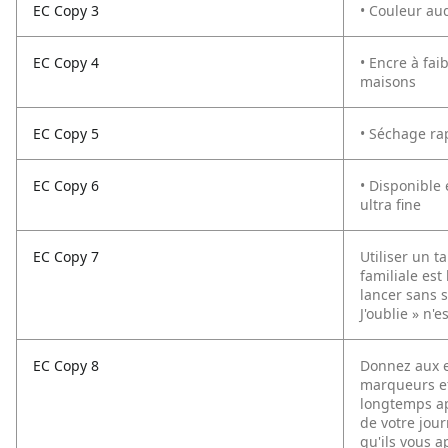
EC Copy 3
• Couleur aud
EC Copy 4
• Encre à fai
maisons
EC Copy 5
• Séchage rap
EC Copy 6
• Disponible 
ultra fine
EC Copy 7
Utiliser un 
familiale est
lancer sans s
J'oublie » n'
EC Copy 8
Donnez aux e
marqueurs ef
longtemps ap
de votre jour
qu'ils vous a