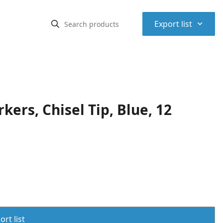
⌃
Export list
rs, Chisel Tip, Blue, 12
rt list