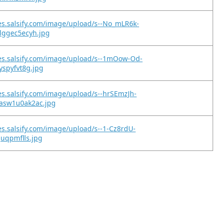
es.salsify.com/image/upload/s--No_mLR6k-
lggec5ecyh.jpg
es.salsify.com/image/upload/s--1mOow-Od-
yspyfvt8g.jpg
es.salsify.com/image/upload/s--hrSEmzJh-
asw1u0ak2ac.jpg
es.salsify.com/image/upload/s--1-Cz8rdU-
juqpmflls.jpg