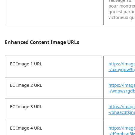
sauvage sur l
pour montrer 
qui est parti
victorieux qu
Enhanced Content Image URLs
EC Image 1 URL
https://imag
-/uxuyqdw3tg
EC Image 2 URL
https://imag
-/wnpwzrgdb
EC Image 3 URL
https://imag
-/bhaac3tkjn
EC Image 4 URL
https://imag
-/d9nqhsq3kv