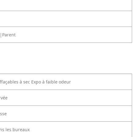
|Parent
façables à sec Expo à faible odeur
rvée
asse
ns les bureaux