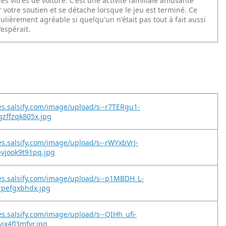
es vitres de voiture. C'est une activité familiale amusante
votre soutien et se détache lorsque le jeu est terminé. Ce
culièrement agréable si quelqu'un n'était pas tout à fait aussi
'espérait.
es.salsify.com/image/upload/s--r7TERgu1-
zffzqk805x.jpg
es.salsify.com/image/upload/s--rWYxbVrJ-
vjook9t91pq.jpg
es.salsify.com/image/upload/s--p1MBDH_L-
rpefgxbhdx.jpg
es.salsify.com/image/upload/s--QIHh_ufi-
ix4fl3mfvr.jpg