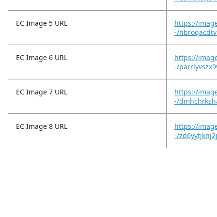
EC Image 5 URL
https://imag
-/hbroqacdtv
EC Image 6 URL
https://imag
-/parrlyvszx9
EC Image 7 URL
https://imag
-/dmhchrksh
EC Image 8 URL
https://imag
-/zd6yytjknj2