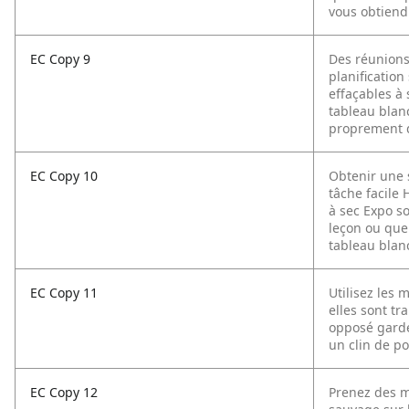
vous obtiendr
EC Copy 9
Des réunions
planificatio
effaçables à
tableau blanc
proprement d
EC Copy 10
Obtenir une s
tâche facile
à sec Expo so
leçon ou que 
tableau blanc
EC Copy 11
Utilisez les 
elles sont tr
opposé garder
un clin de po
EC Copy 12
Prenez des m