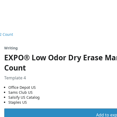
12 Count
Writing
EXPO® Low Odor Dry Erase Marke
Count
Template 4
Office Depot US
Sams Club US
Salsify US Catalog
Staples US
Add to expo