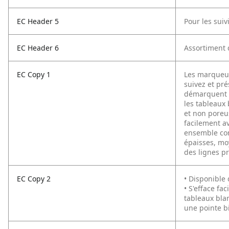
EC Header 5
Pour les suiv
EC Header 6
Assortiment 
EC Copy 1
Les marqueurs
suivez et pr
démarquent d
les tableaux 
et non poreus
facilement a
ensemble com
épaisses, mo
des lignes pr
EC Copy 2
• Disponible
• S'efface fa
tableaux bla
une pointe bi