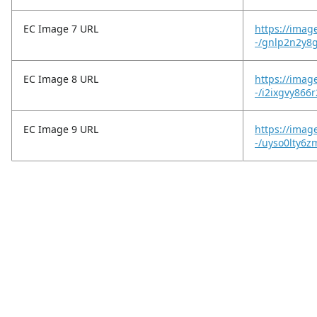
EC Image 7 URL
https://imag
-/gnlp2n2y8g
EC Image 8 URL
https://imag
-/i2ixgvy866
EC Image 9 URL
https://imag
-/uyso0lty6