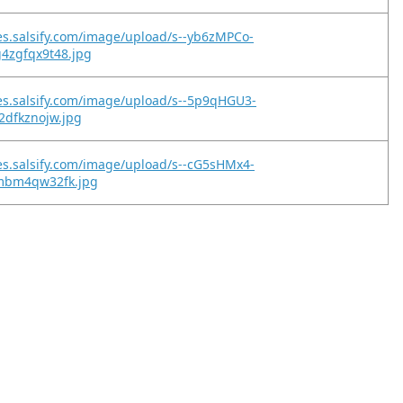
es.salsify.com/image/upload/s--yb6zMPCo-
4zgfqx9t48.jpg
es.salsify.com/image/upload/s--5p9qHGU3-
r2dfkznojw.jpg
es.salsify.com/image/upload/s--cG5sHMx4-
zmbm4qw32fk.jpg