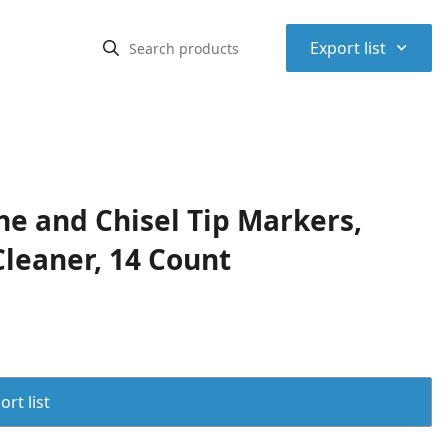
⌃
Export list
ne and Chisel Tip Markers,
Cleaner, 14 Count
rt list