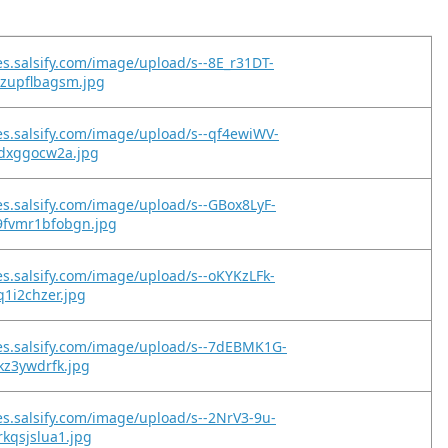
es.salsify.com/image/upload/s--8E_r31DT-
kzupflbagsm.jpg
es.salsify.com/image/upload/s--qf4ewiWV-
ldxggocw2a.jpg
es.salsify.com/image/upload/s--GBox8LyF-
fvmr1bfobgn.jpg
es.salsify.com/image/upload/s--oKYKzLFk-
q1i2chzer.jpg
es.salsify.com/image/upload/s--7dEBMK1G-
5kz3ywdrfk.jpg
es.salsify.com/image/upload/s--2NrV3-9u-
rkqsjslua1.jpg