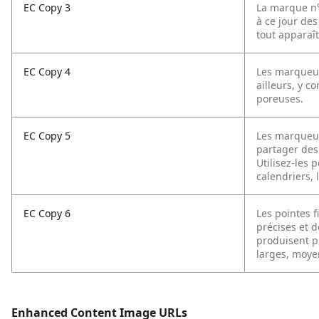
EC Copy 3
La marque n°1
à ce jour de
tout apparaît
EC Copy 4
Les marqueur
ailleurs, y c
poreuses.
EC Copy 5
Les marqueur
partager des 
Utilisez-les p
calendriers, 
EC Copy 6
Les pointes 
précises et 
produisent pl
larges, moyen
Enhanced Content Image URLs