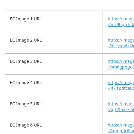
EC Image 1 URL
https://imag
-/mv9hgfrht
EC Image 2 URL
https://imag
-/dszyqtvfx4
EC Image 3 URL
https://imag
-/om6gpqgo9
EC Image 4 URL
https://imag
-/ifklspdtcau
EC Image 5 URL
https://imag
-/qjk2fharki
EC Image 6 URL
https://imag
-/txgqgdr6fa