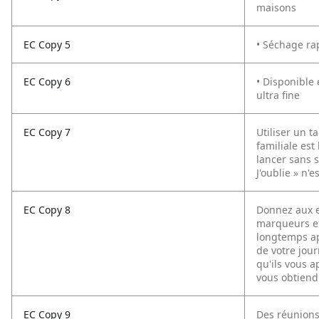
maisons
EC Copy 5
• Séchage rap
EC Copy 6
• Disponible 
ultra fine
EC Copy 7
Utiliser un 
familiale est
lancer sans s
J'oublie » n'
EC Copy 8
Donnez aux e
marqueurs ef
longtemps ap
de votre jour
qu'ils vous a
vous obtiendr
EC Copy 9
Des réunions