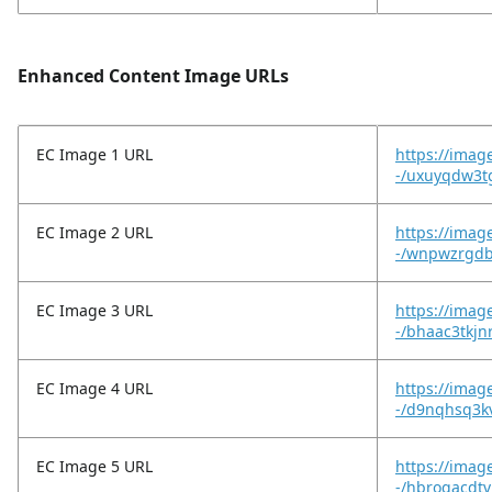
Enhanced Content Image URLs
EC Image 1 URL
https://imag
-/uxuyqdw3tg
EC Image 2 URL
https://imag
-/wnpwzrgdb
EC Image 3 URL
https://imag
-/bhaac3tkjn
EC Image 4 URL
https://imag
-/d9nqhsq3kv
EC Image 5 URL
https://imag
-/hbroqacdtv