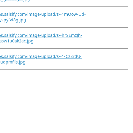
es.salsify.com/image/upload/s--1mOow-Od-
yspyfvt8g.jpg
es.salsify.com/image/upload/s--hrSEmzJh-
asw1u0ak2ac.jpg
es.salsify.com/image/upload/s--1-Cz8rdU-
juqpmflls.jpg