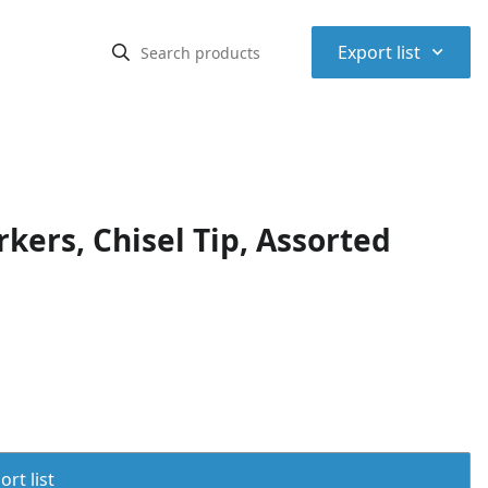
⌃
Export list
ers, Chisel Tip, Assorted
rt list