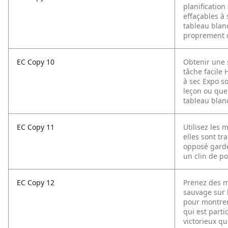
planificatio
effaçables à
tableau blanc
proprement d
EC Copy 10
Obtenir une s
tâche facile
à sec Expo so
leçon ou que 
tableau blanc
EC Copy 11
Utilisez les 
elles sont tr
opposé garder
un clin de po
EC Copy 12
Prenez des m
sauvage sur l
pour montrer 
qui est parti
victorieux qu