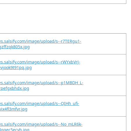
es.salsify.com/image/upload/s--r7TERgu1-
zffzqk805x.jpg
es.salsify.com/image/upload/s--rWYxbVrJ-
vjook9t91pq.jpg
es.salsify.com/image/upload/s--p1MBDH_L-
rpefgxbhdx.jpg
es.salsify.com/image/upload/s--QIHh_ufi-
ix4fl3mfvr.jpg
es.salsify.com/image/upload/s--No_mLR6k-
lggec5ecyh.jpg