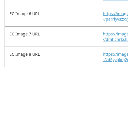
EC Image 6 URL
https://imag
-/parrlyvszx9
EC Image 7 URL
https://imag
-/dmhchrksh
EC Image 8 URL
https://imag
-/zd6yytjknj2