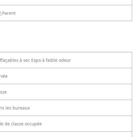
|Parent
façables à sec Expo à faible odeur
rvée
asse
ns les bureaux
lle de classe occupée