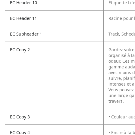
EC Header 10
Étiquette Lif
EC Header 11
Racine pour 
EC Subheader 1
Track, Sched
EC Copy 2
Gardez votre 
organisé à l
odeur. Ces m
gamme audac
avec moins d
suivre, plani
intenses et 
Vous pouvez 
une large ga
travers.
EC Copy 3
• Couleur aud
EC Copy 4
• Encre à fai