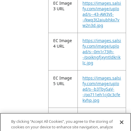
EC Image
https://images.salsi
3 URL
fy.com/image/uplo
ad/s--43-AW3VI-
-/kwq3t2aiubhkx7v
w2n3d.jpg
EC Image
https://images.salsi
4 URL
fy.com/image/uplo
ad/s--0m1r73Jh-
-/poikngfjxyntldkrik
lc.jpg
EC Image
https://images.salsi
5 URL
fy.com/image/uplo
ad/s--b3TbySaV-
-/oo711eh1cj0c3cfe
kvhp.jpg
EC Image
https://images.salsi
6 URL
fy.com/image/uplo
By clicking “Accept All Cookies”, you agree to the storing of
ad/s--xd7FJmw1-
cookies on your device to enhance site navigation, analyze