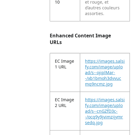
10
et rouge, et
d’autres couleurs
assorties.
Enhanced Content Image
URLs
EC Image
https://images.salsi
1 URL
fy.com/image/uplo
ad/s--ojiplMar-
-/xb1bmoh3dvvuc
mq9ncmz.jpg
EC Image
https://images.salsi
2 URL
fy.com/image/uplo
ad/s--cnGZfD3c-
-/ocq9y9jvimzijymr
sedq.jpg