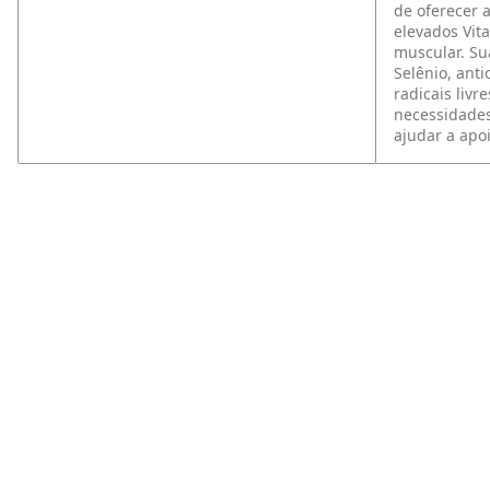
de oferecer 
elevados Vit
muscular. Sua
Selênio, ant
radicais liv
necessidades
ajudar a apo