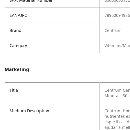
SAP: Material Number
60000000132
EAN/UPC
78960094986
Brand
Centrum
Category
Vitamins/Mi
Marketing
Title
Centrum Gen
Minerais 30
Medium Description
Centrum Hom
nutrientes e
específicas 
ajudar a mel