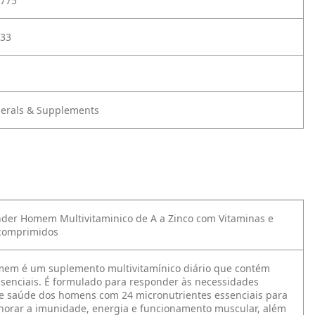
775
33
nerals & Supplements
der Homem Multivitaminico de A a Zinco com Vitaminas e
 comprimidos
em é um suplemento multivitamínico diário que contém
ssenciais. É formulado para responder às necessidades
de saúde dos homens com 24 micronutrientes essenciais para
horar a imunidade, energia e funcionamento muscular, além