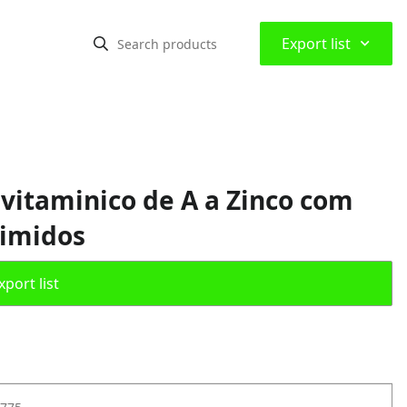
⌃
Export list
itaminico de A a Zinco com
rimidos
port list