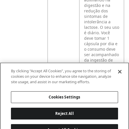
digestão e na
redução dos
sintomas de
intolerância a
lactose. O seu uso
é diário. Você
deve tomar 1
cápsula por dia e
o consumo deve
ser acompanhado
da ingestão de
líquidos. Não se
By clicking “Accept All Cookies”, you agree to the storing of
deve exceder a
cookies on your device to enhance site navigation, analyze
recomendação
site usage, and assist in our marketing efforts.
diária de
consumo
indicada na
Cookies Settings
embalagem.
Reject All