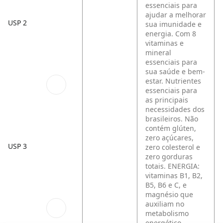
essenciais para
ajudar a melhorar
USP 2
sua imunidade e
energia. Com 8
vitaminas e
mineral
essenciais para
sua saúde e bem-
estar. Nutrientes
essenciais para
as principais
necessidades dos
brasileiros. Não
contém glúten,
zero açúcares,
USP 3
zero colesterol e
zero gorduras
totais. ENERGIA:
vitaminas B1, B2,
B5, B6 e C, e
magnésio que
auxiliam no
metabolismo
energético.