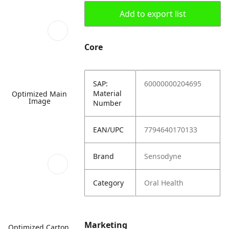
Add to export list
Core
SAP:
60000000204695
Material
Optimized Main
Image
Number
EAN/UPC
7794640170133
Brand
Sensodyne
Category
Oral Health
Marketing
Optimized Carton