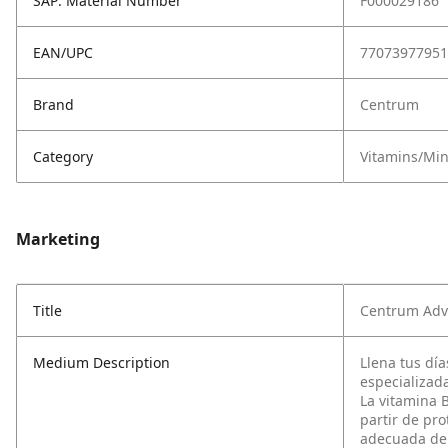
SAP: Material Number
F000029186
EAN/UPC
77073977951
Brand
Centrum
Category
Vitamins/Mi
Marketing
Title
Centrum Adva
Medium Description
Llena tus dí
especializad
La vitamina B
partir de pr
adecuada de 