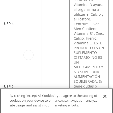
Vitamina D ayuda
al organismo a
utilizar el Calcio y
el Fósforo.
USP 4
Centrum Silver
Men Contiene
Vitamina B1, Zinc,
Calcio, Hierro,
Vitamina C. ESTE
PRODUCTO ES UN
SUPLEMENTO
DIETARIO, NO ES
UN
MEDICAMENTO Y
NO SUPLE UNA
ALIMENTACIÓN
EQUILIBRADA. Si
tiene dudas o
USP 5
preguntas
By clicking “Accept All Cookies”, you agree to the storing of
contáctenos 01-
cookies on your device to enhance site navigation, analyze
8000-127333 o
site usage, and assist in our marketing efforts.
mystory.co@haleo
n.com
. Modo uso: