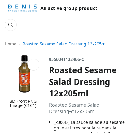
All active group product
Home
Roasted Sesame Salad Dressing 12x205ml
9556041132466-C
Roasted Sesame
Salad Dressing
12x205ml
3D Front PNG
Roasted Sesame Salad
Image (C1C1)
Dressing¬†12x205ml
_x000D_ La sauce salade au sésame
grillé est très populaire dans la