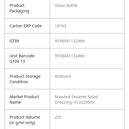
Product
Glass Bottle
Packaging
Carton ERP Code
10743
GTIN
9556041132466
Unit Barcode
9556041132466
GTIN 13
Product Storage
Ambient
Condition
Market Product
Roasted Sesame Salad
Name
Dressing¬†12x205ml
Product Volume
205
(in g/ml only)