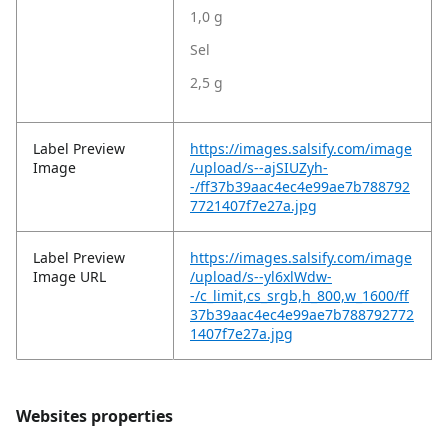
1,0 g
Sel
2,5 g
Label Preview
https://images.salsify.com/image
Image
/upload/s--ajSIUZyh-
-/ff37b39aac4ec4e99ae7b788792
7721407f7e27a.jpg
Label Preview
https://images.salsify.com/image
Image URL
/upload/s--yl6xlWdw-
-/c_limit,cs_srgb,h_800,w_1600/ff
37b39aac4ec4e99ae7b788792772
1407f7e27a.jpg
Websites properties