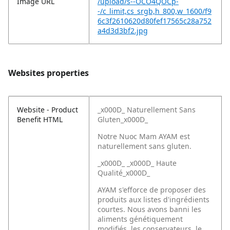
Image URL
/upload/s--OCO4QOCp-
-/c_limit,cs_srgb,h_800,w_1600/f9
6c3f2610620d80fef17565c28a752
a4d3d3bf2.jpg
Websites properties
Website - Product
_x000D_ Naturellement Sans
Benefit HTML
Gluten_x000D_
Notre Nuoc Mam AYAM est
naturellement sans gluten.
_x000D_ _x000D_ Haute
Qualité_x000D_
AYAM s'efforce de proposer des
produits aux listes d'ingrédients
courtes. Nous avons banni les
aliments génétiquement
modifiés, les conservateurs, le