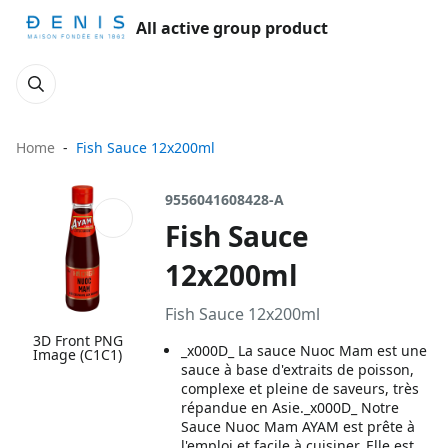
All active group product
Home
Fish Sauce 12x200ml
9556041608428-A
Fish Sauce
12x200ml
Fish Sauce 12x200ml
3D Front PNG
_x000D_ La sauce Nuoc Mam est une
Image (C1C1)
sauce à base d'extraits de poisson,
complexe et pleine de saveurs, très
répandue en Asie._x000D_ Notre
Sauce Nuoc Mam AYAM est prête à
l'emploi et facile à cuisiner. Elle est