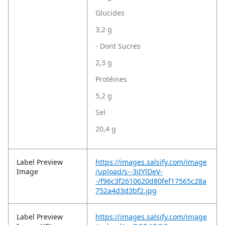
Glucides
3,2 g
- Dont Sucres
2,3 g
Protéines
5,2 g
Sel
20,4 g
Label Preview
https://images.salsify.com/image
Image
/upload/s--3iIYlDeV-
-/f96c3f2610620d80fef17565c28a
752a4d3d3bf2.jpg
Label Preview
https://images.salsify.com/image